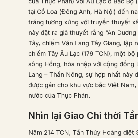
của Thục Phán) với Âu Lạc ở Bắc Bộ 
tại Cổ Loa (Đông Anh, Hà Nội) đến na
tráng tương xứng với truyền thuyết 
này đặt ra giả thuyết rằng “An Dươ
Tây, chiếm Văn Lang Tây Giang, lập 
chiếm Tây Âu Lạc (179 TCN), một bộ
sông Hồng, hòa nhập với cộng đồng L
Lang – Thần Nông, sự hợp nhất này d
được gán cho khu vực bắc Việt Nam, m
nước của Thục Phán.
Nhìn lại Giao Chỉ thời Tầ
Năm 214 TCN, Tần Thủy Hoàng diệt S