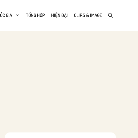
ỐC GIA
TỔNG HỢP
HIỆN ĐẠI
CLIPS & IMAGE