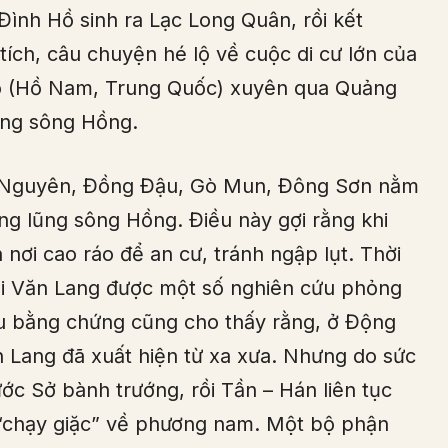
ình Hồ sinh ra Lạc Long Quân, rồi kết
ch, câu chuyện hé lộ về cuộc di cư lớn của
Hồ (Hồ Nam, Trung Quốc) xuyên qua Quảng
ng sông Hồng.
ng Nguyên, Đồng Đậu, Gò Mun, Đông Sơn nằm
ung lũng sông Hồng. Điều này gợi rằng khi
nơi cao ráo để an cư, tránh ngập lụt. Thời
ai Văn Lang được một số nghiên cứu phỏng
u bằng chứng cũng cho thấy rằng, ở Động
n Lang đã xuất hiện từ xa xưa. Nhưng do sức
c Sở bành trướng, rồi Tần – Hán liên tục
i “chạy giặc” về phương nam. Một bộ phận