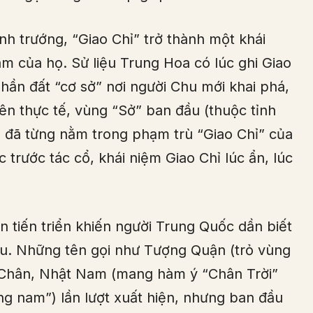
nh trướng, “Giao Chỉ” trở thành một khái
m của họ. Sử liệu Trung Hoa có lúc ghi Giao
phần đất “cơ sở” nơi người Chu mới khai phá,
ên thực tế, vùng “Sở” ban đầu (thuộc tỉnh
 đã từng nằm trong phạm trù “Giao Chỉ” của
c trước tác cổ, khái niệm Giao Chỉ lúc ẩn, lúc
n tiến triển khiến người Trung Quốc dần biết
u. Những tên gọi như Tượng Quận (trỏ vùng
 Chân, Nhật Nam (mang hàm ý “Chân Trời”
ng nam”) lần lượt xuất hiện, nhưng ban đầu