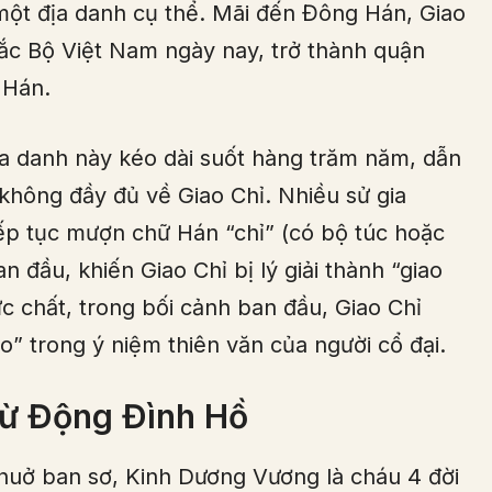
 một địa danh cụ thể. Mãi đến Đông Hán, Giao
Bắc Bộ Việt Nam ngày nay, trở thành quận
 Hán.
địa danh này kéo dài suốt hàng trăm năm, dẫn
 không đầy đủ về Giao Chỉ. Nhiều sử gia
ếp tục mượn chữ Hán “chỉ” (có bộ túc hoặc
an đầu, khiến Giao Chỉ bị lý giải thành “giao
c chất, trong bối cảnh ban đầu, Giao Chỉ
” trong ý niệm thiên văn của người cổ đại.
từ Động Đình Hồ
huở ban sơ, Kinh Dương Vương là cháu 4 đời