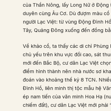
của Thần Nông, lấy Long Nữ ở Động Đ
duyên cùng Âu Cơ. Dù đượm màu cổ tí
người Lạc Việt: từ vùng Động Đình 
Tây, Quảng Đông xuống đến đồng bằ
Về khảo cổ, ta thấy các di chỉ Phù
chủ yếu trên khu vực đồi cao, sát th
mới đến Bắc Bộ, cư dân Lạc Việt chọn 
điểm hình thành nên nhà nước sơ kh
đoán vào khoảng thế kỷ 8 TCN. Nhiề
Đình Hồ, liên minh thị tộc mẫu hệ Vă
ép nam tiến của văn minh Hoa Hạ (nướ
chiếm đất), cư dân Lạc Việt mới phả