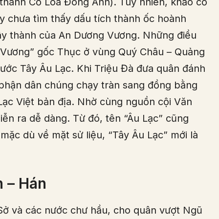
(thành Cổ Loa Đông Anh). Tuy nhiên, khảo cổ
y chưa tìm thấy dấu tích thành ốc hoành
xây thành của An Dương Vương. Những điều
ng Vương” gốc Thục ở vùng Quý Châu – Quảng
nước Tây Âu Lạc. Khi Triệu Đà đưa quân đánh
 phận dân chúng chạy tràn sang đồng bằng
ạc Việt bản địa. Nhờ cùng nguồn cội Văn
iễn ra dễ dàng. Từ đó, tên “Âu Lạc” cũng
ặc dù về mặt sử liệu, “Tây Âu Lạc” mới là
n – Hán
ở và các nước chư hầu, cho quân vượt Ngũ