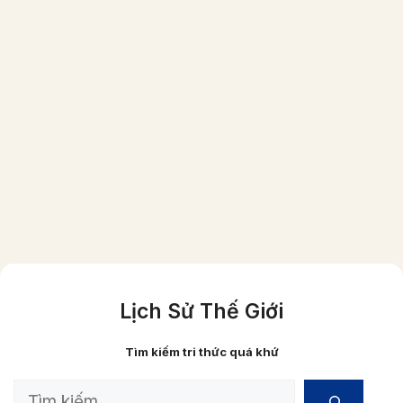
Một gia đình người Việt giầu có vào năm
1870 (ảnh đã được phục chế màu)
Lịch Sử Thế Giới
Tìm kiếm tri thức quá khứ
Search