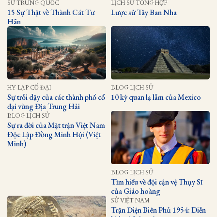
SỬ TRUNG QUỐC
LỊCH SỬ TỔNG HỢP
15 Sự Thật về Thành Cát Tư
Lược sử Tây Ban Nha
Hãn
HY LẠP CỔ ĐẠI
BLOG LỊCH SỬ
Sự trỗi dậy của các thành phố cổ
10 kỳ quan lạ lẫm của Mexico
đại vùng Địa Trung Hải
BLOG LỊCH SỬ
Sự ra đời của Mặt trận Việt Nam
Độc Lập Đồng Minh Hội (Việt
Minh)
BLOG LỊCH SỬ
Tìm hiểu về đội cận vệ Thụy Sĩ
của Giáo hoàng
SỬ VIỆT NAM
Trận Điện Biên Phủ 1954: Diễn