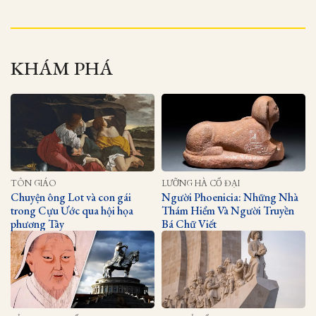
KHÁM PHÁ
TÔN GIÁO
LƯỠNG HÀ CỔ ĐẠI
Chuyện ông Lot và con gái
Người Phoenicia: Những Nhà
trong Cựu Ước qua hội họa
Thám Hiểm Và Người Truyền
phương Tây
Bá Chữ Viết