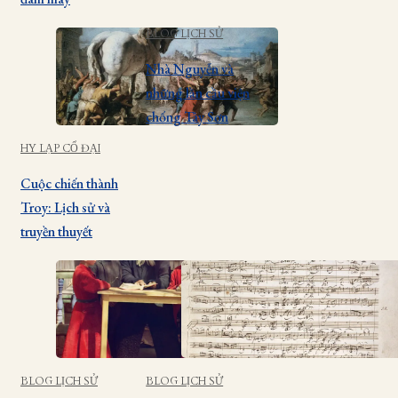
BLOG LỊCH SỬ
Nhà Nguyễn và
những lần cầu viện
chống Tây Sơn
HY LẠP CỔ ĐẠI
Cuộc chiến thành
Troy: Lịch sử và
truyền thuyết
BLOG LỊCH SỬ
BLOG LỊCH SỬ