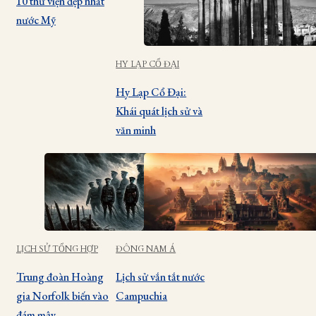
10 thư viện đẹp nhất
nước Mỹ
HY LẠP CỔ ĐẠI
Hy Lạp Cổ Đại:
Khái quát lịch sử và
văn minh
LỊCH SỬ TỔNG HỢP
ĐÔNG NAM Á
Trung đoàn Hoàng
Lịch sử vắn tắt nước
gia Norfolk biến vào
Campuchia
đám mây