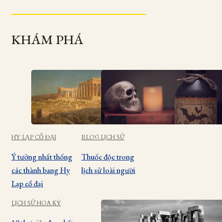
KHÁM PHÁ
HY LẠP CỔ ĐẠI
BLOG LỊCH SỬ
Ý tưởng nhất thống
Thuốc độc trong
các thành bang Hy
lịch sử loài người
Lạp cổ đại
LỊCH SỬ HOA KỲ