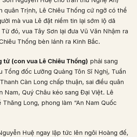
y Sơn Nguyễn Huệ cho trấn thủ Nghệ An)
 quân Trịnh, Lê Chiêu Thống cứ ngỡ có thể
ười mà vua Lê đặt niềm tin lại sớm lộ dã
. Từ đó, vua Tây Sơn lại đưa Vũ Văn Nhậm ra
Chiêu Thống bèn lánh ra Kinh Bắc.
g tử (con vua Lê Chiêu Thống)
phải sang
u Tổng đốc Lưỡng Quảng Tôn Sĩ Nghị, Tuần
Thanh Càn Long chấp thuận, sai điều quân
n Nam, Quý Châu kéo sang Đại Việt. Lê
về Thăng Long, phong làm “An Nam Quốc
guyễn Huệ ngay lập tức lên ngôi Hoàng đế,