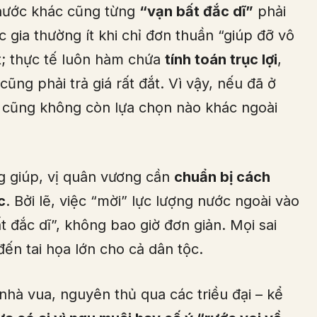
 nước khác cũng từng
“vạn bất đắc dĩ”
phải
 gia thường ít khi chỉ đơn thuần “giúp đỡ vô
t; thực tế luôn hàm chứa
tính toán trục lợi
,
ng phải trả giá rất đắt. Vì vậy, nếu đã ở
 cũng không còn lựa chọn nào khác ngoài
g giúp, vị quân vương cần
chuẩn bị cách
c
. Bởi lẽ, việc “mời” lực lượng nước ngoài vào
t đắc dĩ”, không bao giờ đơn giản. Mọi sai
ến tai họa lớn cho cả dân tộc.
nhà vua, nguyên thủ qua các triều đại – kể