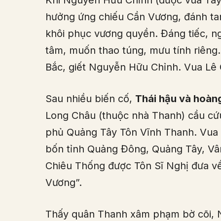
Khi Nguyễn Hữu Chỉnh (được vua Tâ
hưởng ứng chiếu Cần Vương, đánh tan
khôi phục vương quyền. Đáng tiếc, ng
tâm, muốn thao túng, mưu tính riêng
Bắc, giết Nguyễn Hữu Chỉnh. Vua Lê 
Sau nhiều biến cố,
Thái hậu và hoàn
Long Châu (thuộc nhà Thanh) cầu cứ
phủ Quảng Tây Tôn Vĩnh Thanh. Vua 
bốn tỉnh Quảng Đông, Quảng Tây, Vâ
Chiêu Thống được Tôn Sĩ Nghị đưa 
Vương”.
Thấy quân Thanh xâm phạm bờ cõi, N