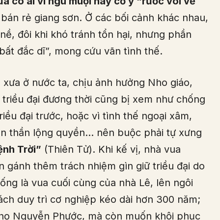
a có ai vì ngu muội hay cố ý “rước voi về
bán rẻ giang sơn. Ở các bối cảnh khác nhau,
nề, đôi khi khó tránh tổn hại, nhưng phần
bất đắc dĩ”, mong cứu vãn tình thế.
xưa ở nước ta, chịu ảnh hưởng Nho giáo,
i triều đại đương thời cũng bị xem như chống
riều đại trước, hoặc vì tình thế ngoại xâm,
gian thần lộng quyền… nên buộc phải tự xưng
nh Trời”
(Thiên Tử). Khi kế vị, nhà vua
n gánh thêm trách nhiệm gìn giữ triều đại do
hống là vua cuối cùng của nhà Lê, lên ngôi
 cách duy trì cơ nghiệp kéo dài hơn 300 năm;
g họ Nguyễn Phước, mà còn muốn khôi phục