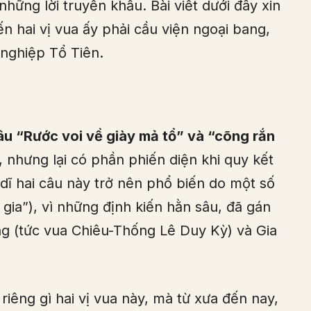
những lời truyền khẩu. Bài viết dưới đây xin
ến hai vị vua ấy phải cầu viện ngoại bang,
nghiệp Tổ Tiên.
âu “Rước voi về giày mả tổ” và “cõng rắn
nhưng lại có phần phiến diện khi quy kết
Sở dĩ hai câu này trở nên phổ biến do một số
 gia”), vì những định kiến hằn sâu, đã gán
g (tức vua Chiêu-Thống Lê Duy Kỳ) và Gia
iêng gì hai vị vua này, mà từ xưa đến nay,