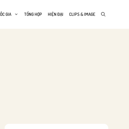
ỐC GIA
TỔNG HỢP
HIỆN ĐẠI
CLIPS & IMAGE