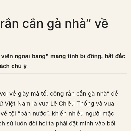
rắn cắn gà nhà” về
 viện ngoại bang” mang tính bị động, bất đắc
cách chủ ý
oi về giày mả tổ, cõng rắn cắn gà nhà” để
h sử Việt Nam là vua Lê Chiêu Thống và vua
về tội “bán nước”, khiến nhiều người mặc
ch sử luôn đòi hỏi ta phải đặt mình vào bối