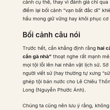
cảnh cụ thể, thay vì đánh giá chỉ qua 
điểm lại bối cảnh “vạn bất đắc dĩ” khi
hầu mong giữ vững hay khôi phục cơ 
Bối cảnh câu nói
Trước hết, cần khẳng định rằng
hai c
cắn gà nhà”
thoạt nghe rất mạnh mẽ, 
mọi tội lỗi lên hai nhân vật lịch sử. 
người viết sử (hay thường tự xưng “sử
ghép tội bán nước cho Lê Chiêu Thốn
Long (Nguyễn Phước Ánh).
Chúng ta cũng nên lưu ý rằng, không r