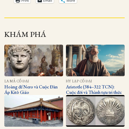
Print
Email
More
KHÁM PHÁ
LA MÃ CỔ ĐẠI
HY LẠP CỔ ĐẠI
Hoàng đế Nero và Cuộc Đàn
Aristotle (384–322 TCN):
Áp Kitô Giáo
Cuộc đời và Thành tựu tri thức