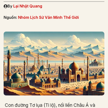
By
Lại Nhật Quang
Nguồn:
Nhóm Lịch Sử Văn Minh Thế Giới
Con đường Tơ lụa (Ti lộ), nối liền Châu Á và