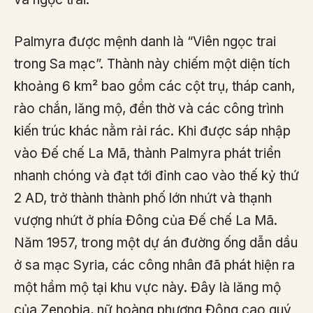
Palmyra được mệnh danh là “Viên ngọc trai
trong Sa mạc”. Thành này chiếm một diện tích
khoảng 6 km² bao gồm các cột trụ, tháp canh,
rào chắn, lăng mộ, đền thờ và các công trình
kiến ​​trúc khác nằm rải rác. Khi được sáp nhập
vào Đế chế La Mã, thành Palmyra phát triển
nhanh chóng và đạt tới đỉnh cao vào thế kỷ thứ
2 AD, trở thành thành phố lớn nhứt và thạnh
vượng nhứt ở phía Đông của Đế chế La Mã.
Năm 1957, trong một dự án đường ống dẫn dầu
ở sa mạc Syria, các công nhân đã phát hiện ra
một hầm mộ tại khu vực này. Đây là lăng mộ
của Zenobia, nữ hoàng phương Đông cao quý