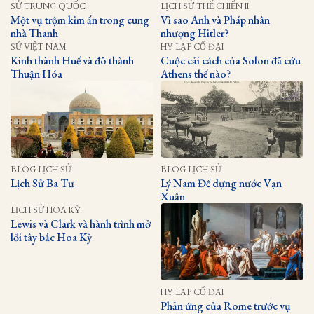
SỬ TRUNG QUỐC
LỊCH SỬ THẾ CHIẾN II
Một vụ trộm kim ấn trong cung
Vì sao Anh và Pháp nhân
nhà Thanh
nhượng Hitler?
SỬ VIỆT NAM
HY LẠP CỔ ĐẠI
Kinh thành Huế và đô thành
Cuộc cải cách của Solon đã cứu
Thuận Hóa
Athens thế nào?
BLOG LỊCH SỬ
BLOG LỊCH SỬ
Lịch Sử Ba Tư
Lý Nam Đế dựng nước Vạn
Xuân
LỊCH SỬ HOA KỲ
Lewis và Clark và hành trình mở
lối tây bắc Hoa Kỳ
HY LẠP CỔ ĐẠI
Phản ứng của Rome trước vụ