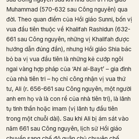
Muhammad (570-632 sau Công nguyên) qua
đời. Theo quan điểm của Hồi giáo Sunni, bốn vị
vua đầu tiên thuộc về Khalifah Rashidun (632-
661 sau Công nguyên, những vị Khalifah được
hướng dẫn đúng đắn), nhưng Hồi giáo Shia bác
bỏ ba vị vua đầu tiên là những kẻ cướp ngôi
ngai vàng hợp pháp của ‘Ahl al-Bayt’ – gia đình
của nhà tiên tri – họ chỉ công nhận vị vua thứ
tư, Ali (r. 656-661 sau Công nguyên, một người
anh em họ và là con rể của nhà tiên tri), là lãnh
tụ tinh thần hoặc imam (vị lãnh tụ đầu tiên
trong một chuỗi dài). Sau khi Ali bị ám sát vào
năm 661 sau Công nguyên, lịch sử Hồi giáo
chuyển sang chế độ quân chủ chuyên chế,