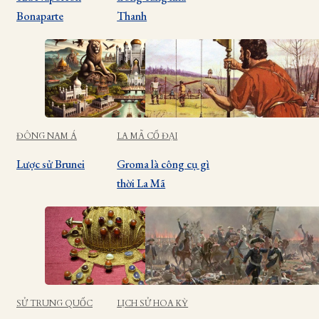
Bonaparte
Thanh
ĐÔNG NAM Á
LA MÃ CỔ ĐẠI
Lược sử Brunei
Groma là công cụ gì
thời La Mã
SỬ TRUNG QUỐC
LỊCH SỬ HOA KỲ