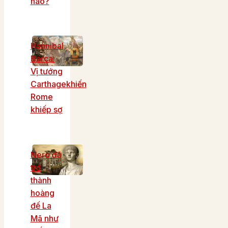
nào?
Hannibal
Barca:
Vị tướng
Carthagekhiến
Rome
khiếp sợ
Nero đã
trở
thành
hoàng
đế La
Mã như