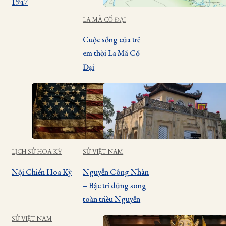
1947
LA MÃ CỔ ĐẠI
Cuộc sống của trẻ
em thời La Mã Cổ
Đại
LỊCH SỬ HOA KỲ
SỬ VIỆT NAM
Nội Chiến Hoa Kỳ
Nguyễn Công Nhàn
– Bậc trí dũng song
toàn triều Nguyễn
SỬ VIỆT NAM