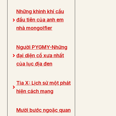
Những khinh khí cầu
đầu tiên của anh em
nhà mongolfier
Người PYGMY-Những
đại diện cổ xưa nhất
của lục địa đen
Tia X: Lịch sử một phát
hiện cách mạng
Mười bước ngoặc quan