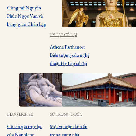
Công nữ Nguyễn
Phúc Ngọc Vạn và
bang giao Chân Lạp
HY LẠP CỔ ĐẠI
Athena Parthenos:
Biểu tượng của nghệ
thuật Hy Lạp cổ đại
BLOG LỊCH SỬ
SỬ TRUNG QUỐC
Cô em gái trụy lạc
Một vụ trộm kim ấn
của Napoleon
trong cung nhà