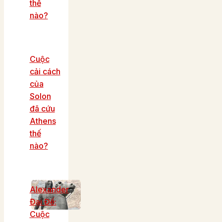
thế
nào?
Cuộc
cải cách
của
Solon
đã cứu
Athens
thế
nào?
Alexander
Đại Đế:
Cuộc