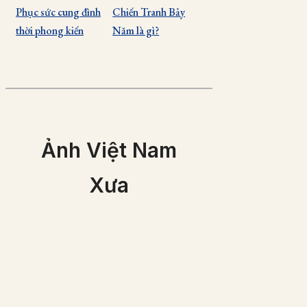
Phục sức cung đình
Chiến Tranh Bảy
thời phong kiến
Năm là gì?
Ảnh Việt Nam
Xưa
Những nhạc côn
Việt đang biểu di
Gòn 1866