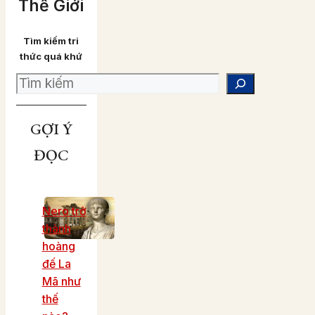
Thế Giới
Tìm kiếm tri
thức quá khứ
Search
GỢI Ý
ĐỌC
Nero trở
thành
hoàng
đế La
Mã như
thế