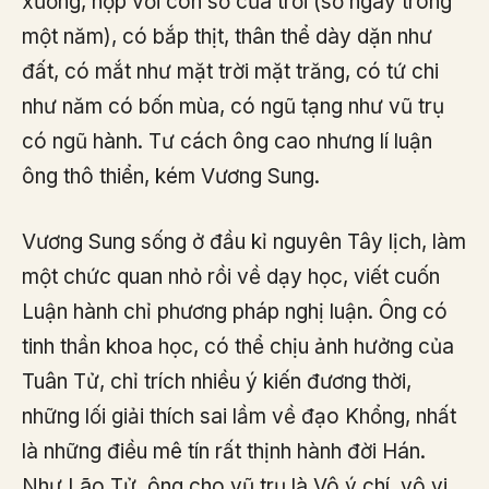
xương, hợp với con số của trời (số ngày trong
một năm), có bắp thịt, thân thể dày dặn như
đất, có mắt như mặt trời mặt trăng, có tứ chi
như năm có bốn mùa, có ngũ tạng như vũ trụ
có ngũ hành. Tư cách ông cao nhưng lí luận
ông thô thiển, kém Vương Sung.
Vương Sung sống ở đầu kỉ nguyên Tây lịch, làm
một chức quan nhỏ rồi về dạy học, viết cuốn
Luận hành chỉ phương pháp nghị luận. Ông có
tinh thần khoa học, có thể chịu ảnh hưởng của
Tuân Tử, chỉ trích nhiều ý kiến đương thời,
những lối giải thích sai lầm về đạo Khổng, nhất
là những điều mê tín rất thịnh hành đời Hán.
Như Lão Tử, ông cho vũ trụ là Vô ý chí, vô vi,