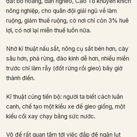
đất bỏ hoang, dân nghèo, Cao Tổ khuyến khích
nông nghiệp, cho quân đội giải ngũ về làm
ruộng, giảm thuế ruộng, có nơi chỉ còn 3% huê
lợi, có nơi lại miễn thuế luôn nữa.
Nhờ kĩ thuật nấu sắt, nông cụ sắt bén hơn, cày
sâu hơn, phá rừng, đào kinh dễ hơn, nhiều miền
trước chỉ làm rẫy (đốt rừng rồi gieo) bây giờ
thành điền.
Kĩ thuật cũng tiến bộ: người ta biết cách luân
canh, chế tạo một kiểu xe để gieo giống, một
kiểu cối xay chạy bằng sức nước.
Võ đế rất quan tâm tới việc đắp đê ngăn lụt