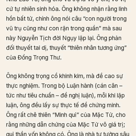
cứ tự nhiên sinh hóa. Ông không nhận rằng linh
hồn bất tử, chính ông nói câu “con người trong
vũ trụ cũng như con rận trong quần” mà sau
này Nguyễn Tịch đời Ngụy lập lại. Ông phản
đối thuyết tai dị, thuyết “thiên nhân tương ứng”
của Đổng Trọng Thư.
Ông không trọng cổ khinh kim, mà đề cao sự
thực nghiệm. Trong bộ Luận hành (cán cân –
tức như tiêu chuẩn – để nghị luận), mỗi khi lập
luận, ông đều lấy sự thực tế để chứng minh.
Ông rất chê thiên “Minh quỉ” của Mặc Tử, cho
rằng những dẫn chứng của Mặc Tử vô giá trị;
quỉ thần vốn không có. Ông là nhà tư tưởng sâu