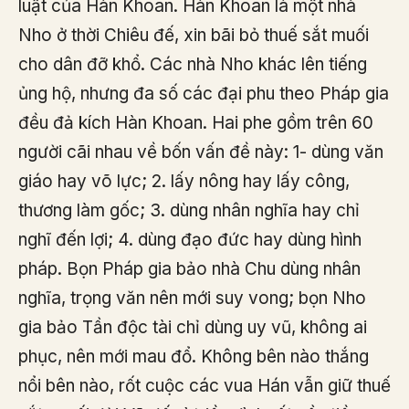
luật của Hàn Khoan. Hàn Khoan là một nhà
Nho ở thời Chiêu đế, xin bãi bỏ thuế sắt muối
cho dân đỡ khổ. Các nhà Nho khác lên tiếng
ủng hộ, nhưng đa số các đại phu theo Pháp gia
đều đả kích Hàn Khoan. Hai phe gồm trên 60
người cãi nhau về bốn vấn đề này: 1- dùng văn
giáo hay võ lực; 2. lấy nông hay lấy công,
thương làm gốc; 3. dùng nhân nghĩa hay chỉ
nghĩ đến lợi; 4. dùng đạo đức hay dùng hình
pháp. Bọn Pháp gia bảo nhà Chu dùng nhân
nghĩa, trọng văn nên mới suy vong; bọn Nho
gia bảo Tần độc tài chỉ dùng uy vũ, không ai
phục, nên mới mau đổ. Không bên nào thắng
nổi bên nào, rốt cuộc các vua Hán vẫn giữ thuế