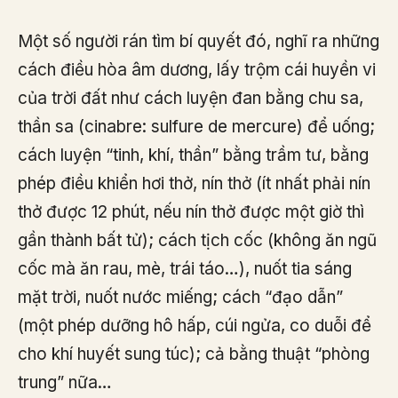
Một số người rán tìm bí quyết đó, nghĩ ra những
cách điều hòa âm dương, lấy trộm cái huyền vi
của trời đất như cách luyện đan bằng chu sa,
thần sa (cinabre: sulfure de mercure) để uống;
cách luyện “tinh, khí, thần” bằng trầm tư, bằng
phép điều khiển hơi thở, nín thở (ít nhất phải nín
thở được 12 phút, nếu nín thở được một giờ thì
gần thành bất tử); cách tịch cốc (không ăn ngũ
cốc mà ăn rau, mè, trái táo…), nuốt tia sáng
mặt trời, nuốt nước miếng; cách “đạo dẫn”
(một phép dưỡng hô hấp, cúi ngửa, co duỗi để
cho khí huyết sung túc); cả bằng thuật “phòng
trung” nữa…