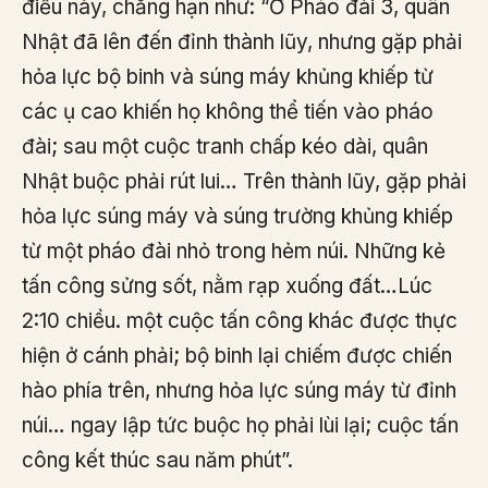
điều này, chẳng hạn như: “Ở Pháo đài 3, quân
Nhật đã lên đến đỉnh thành lũy, nhưng gặp phải
hỏa lực bộ binh và súng máy khủng khiếp từ
các ụ cao khiến họ không thể tiến vào pháo
đài; sau một cuộc tranh chấp kéo dài, quân
Nhật buộc phải rút lui… Trên thành lũy, gặp phải
hỏa lực súng máy và súng trường khủng khiếp
từ một pháo đài nhỏ trong hẻm núi. Những kẻ
tấn công sửng sốt, nằm rạp xuống đất…Lúc
2:10 chiều. một cuộc tấn công khác được thực
hiện ở cánh phải; bộ binh lại chiếm được chiến
hào phía trên, nhưng hỏa lực súng máy từ đỉnh
núi… ngay lập tức buộc họ phải lùi lại; cuộc tấn
công kết thúc sau năm phút”.