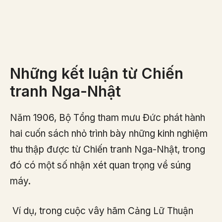
Một phiên bản làm mát bằng không khí của
MG 08/15, được đặt tên là MG 08/18; xuất
hiện vào cuối chiến tranh, nó chỉ nhẹ hơn
MG 08/15 khoảng 1 kg.
Những kết luận từ Chiến
tranh Nga-Nhật
Năm 1906, Bộ Tổng tham mưu Đức phát hành
hai cuốn sách nhỏ trình bày những kinh nghiệm
thu thập được từ Chiến tranh Nga-Nhật, trong
đó có một số nhận xét quan trọng về súng
máy.
​ Ví dụ, trong cuộc vây hãm Cảng Lữ Thuận