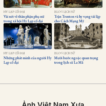
HY LẠP CỔ ĐẠI
BLOG LỊCH SỬ
Vài nét về thân phận phụ nữ
Trận Trenton và hy vọng tái lập
trong xã hội Hy Lạp cổ đại
cho Cách Mạng Mỹ
HY LẠP CỔ ĐẠI
BLOG LỊCH SỬ
Những phát minh của người Hy
Mười bước ngoặc quan trọng
Lạp cổ đại
trong lịch sử La Mã
Ảnh Việt Nam Xưa