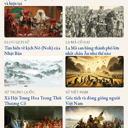
và hiện tại
BLOG LỊCH SỬ
LA MÃ CỔ ĐẠI
Tìm hiểu về kịch Nô (Noh) của
La Mã san bằng thành phố lớn
Nhật Bản
nhất châu Âu như thế nào
SỬ TRUNG QUỐC
SỬ VIỆT NAM
Xã Hội Trung Hoa Trong Thời
Gốc tích và dòng giống người
Thượng Cổ
Việt Nam