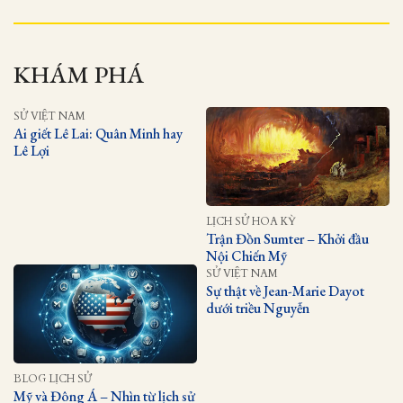
KHÁM PHÁ
SỬ VIỆT NAM
Ai giết Lê Lai: Quân Minh hay
Lê Lợi
LỊCH SỬ HOA KỲ
Trận Đồn Sumter – Khởi đầu
Nội Chiến Mỹ
SỬ VIỆT NAM
Sự thật về Jean-Marie Dayot
dưới triều Nguyễn
BLOG LỊCH SỬ
Mỹ và Đông Á – Nhìn từ lịch sử