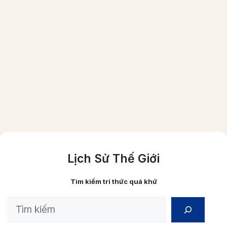
Một gia đình người Việt giầu có vào năm
1870 (ảnh đã được phục chế màu)
Lịch Sử Thế Giới
Tìm kiếm tri thức quá khứ
Search