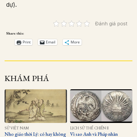
dự).
Đánh giá post
Share this:
Print
Email
More
KHÁM PHÁ
SỬ VIỆT NAM
LỊCH SỬ THẾ CHIẾN II
Nho giáo thời Lý: có hay không
Vì sao Anh và Pháp nhân