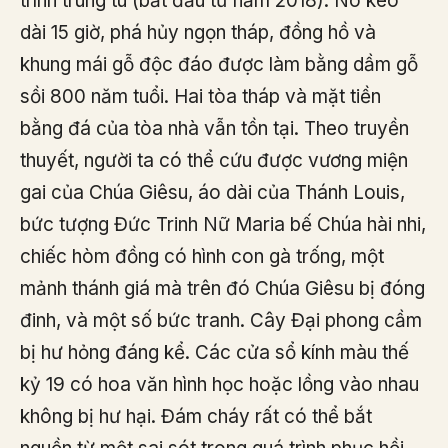
trình trùng tu (bắt đầu từ năm 2018). Nó kéo
dài 15 giờ, phá hủy ngọn tháp, đồng hồ và
khung mái gỗ độc đáo được làm bằng dầm gỗ
sồi 800 năm tuổi. Hai tòa tháp và mặt tiền
bằng đá của tòa nhà vẫn tồn tại. Theo truyền
thuyết, người ta có thể cứu được vương miện
gai của Chúa Giêsu, áo dài của Thánh Louis,
bức tượng Đức Trinh Nữ Maria bế Chúa hài nhi,
chiếc hòm đồng có hình con gà trống, một
mảnh thánh giá mà trên đó Chúa Giêsu bị đóng
đinh, và một số bức tranh. Cây Đại phong cầm
bị hư hỏng đáng kể. Các cửa sổ kính màu thế
kỷ 19 có hoa văn hình học hoặc lồng vào nhau
không bị hư hại. Đám cháy rất có thể bắt