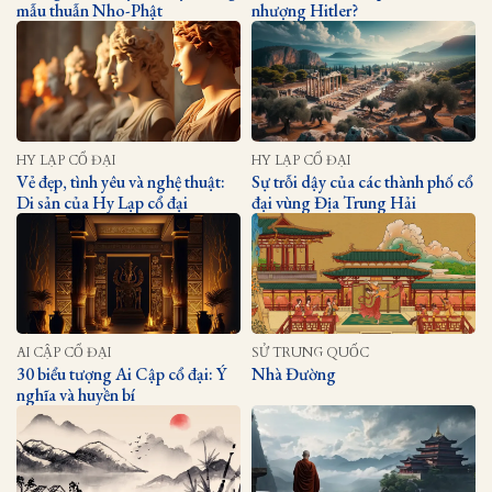
mẫu thuẫn Nho-Phật
nhượng Hitler?
HY LẠP CỔ ĐẠI
HY LẠP CỔ ĐẠI
Vẻ đẹp, tình yêu và nghệ thuật:
Sự trỗi dậy của các thành phố cổ
Di sản của Hy Lạp cổ đại
đại vùng Địa Trung Hải
AI CẬP CỔ ĐẠI
SỬ TRUNG QUỐC
30 biểu tượng Ai Cập cổ đại: Ý
Nhà Đường
nghĩa và huyền bí