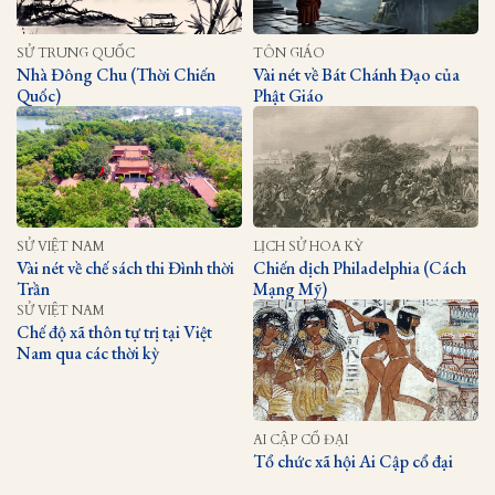
SỬ TRUNG QUỐC
TÔN GIÁO
Nhà Đông Chu (Thời Chiến
Vài nét về Bát Chánh Đạo của
Quốc)
Phật Giáo
SỬ VIỆT NAM
LỊCH SỬ HOA KỲ
Vài nét về chế sách thi Đình thời
Chiến dịch Philadelphia (Cách
Trần
Mạng Mỹ)
SỬ VIỆT NAM
Chế độ xã thôn tự trị tại Việt
Nam qua các thời kỳ
AI CẬP CỔ ĐẠI
Tổ chức xã hội Ai Cập cổ đại