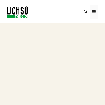
Skip
to
MENU
content