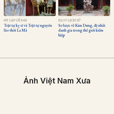
HY LẠP CỔ ĐẠI
BLOG LỊCH SỬ
Trật tự kỵ sĩ và Trật tự nguyên
Sơ lược về Kim Dung, đệ nhất
lão thời La Mã
danh gia trong thế giới kiếm
hiệp
Ảnh Việt Nam Xưa