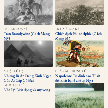
LỊCH SỬ HOA KỲ
LỊCH SỬ HOA KỲ
Trận Brandywine (Cách Mạng
Chiến dịch Philadelphia (Cách
Mỹ)
Mạng Mỹ)
AI CẬP CỔ ĐẠI
CHÂU ÂU TRUNG CỔ
Những Bí Ẩn Đáng Kinh Ngạc
Napoleon: Từ đỉnh cao Tilsit
Của Ai Cập Cổ Đại
đến thất bại ê chề tại Nga
BLOG LỊCH SỬ
Nhà Lý: Biến động và suy vong