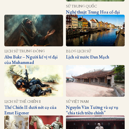
SỬ TRUNG QUỐC
Nghệ thuật Trung Hoa cổ đại
LỊCH SỬ TRUNG ĐÔNG
BLOG LỊCH SỬ
Abu Bakr – Người kế vị vĩ đại
Lịch sử nước Đan Mạch
của Muhammad
LỊCH SỬ THẾ CHIẾN II
SỬ VIỆT NAM
Thế Chiến II dưới nét cọ của
Nguyễn Văn Tường và sự vụ
Ernst Eigener
“chia tách triều chính”