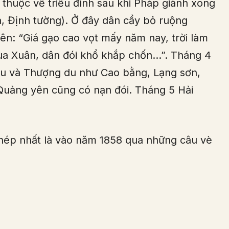
 thuộc về triều đình sau khi Pháp giành xong
a, Định tường). Ở đây dân cầy bỏ ruộng
lên: “Giá gạo cao vọt mấy năm nay, trời làm
ùa Xuân, dân đói khổ khắp chốn…”. Tháng 4
du và Thượng du như Cao bằng, Lạng sơn,
Quảng yên cũng có nạn đói. Tháng 5 Hải
chép nhất là vào năm 1858 qua những câu vè