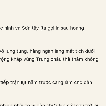
c ninh và Sơn tây (ta gọi là sâu hoàng
 vỡ lung tung, hàng ngàn làng mất tích dưới
an rộng khắp vùng Trung châu thê thảm không
 tiếp trận lụt năm trước càng làm cho dân
nhiên phải có vì dân chưa kịp cấy cày trở lại.