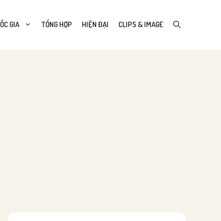
ỐC GIA
TỔNG HỢP
HIỆN ĐẠI
CLIPS & IMAGE