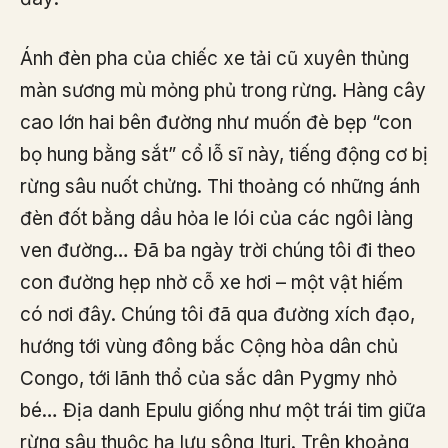
Ánh đèn pha của chiếc xe tải cũ xuyên thủng
màn sương mù mỏng phủ trong rừng. Hàng cây
cao lớn hai bên đường như muốn đè bẹp “con
bọ hung bằng sắt” cổ lỗ sĩ này, tiếng động cơ bị
rừng sâu nuốt chửng. Thi thoảng có những ánh
đèn đốt bằng dầu hỏa le lói của các ngôi làng
ven đường… Đã ba ngày trời chúng tôi đi theo
con đường hẹp nhờ cỗ xe hơi – một vật hiếm
có nơi đây. Chúng tôi đã qua đường xích đạo,
hướng tới vùng đông bắc Cộng hòa dân chủ
Congo, tới lãnh thổ của sắc dân Pygmy nhỏ
bé… Địa danh Epulu giống như một trái tim giữa
rừng sâu thuộc hạ lưu sông Ituri. Trên khoảng