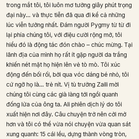
trong mắt tôi, tôi luôn mơ tưởng giây phút trọng
đại này… và thực tiễn đã qua đi kể cả những
lúc viễn tưởng nhất. Đám người Pygmy từ từ đi
lại phía chúng tôi, với điệu cười rộng mở, tôi
hiểu đó là động tác đón chào – chúc mừng. Tại
lãnh địa của mình họ rất ít gặp người da trắng
khiến nét mặt họ hiện lên vẻ tò mò. Tôi xúc
động đến bối rối, bởi qua vóc dáng bé nhỏ, tôi
cứ ngỡ họ là… trẻ nít. Vị tù trưởng Zaili mời
chúng tôi cùng các già làng tới ngồi quanh
đống lửa của ông ta. Ali phiên dịch lý do tôi
xuất hiện nơi đây. Câu chuyện trở nên cởi mở
hơn và tôi có thể vừa nói chuyện vừa quan sát
xung quanh: 15 cái lều, dựng thành vòng tròn,