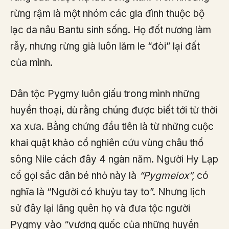
rừng rậm là một nhóm các gia đình thuộc bộ
lạc da nâu Bantu sinh sống. Họ đốt nương làm
rẫy, nhưng rừng già luôn lăm le “đòi” lại đất
của mình.
Dân tộc Pygmy luôn giấu trong mình những
huyền thoại, dù rằng chúng được biết tới từ thời
xa xưa. Bằng chứng đầu tiên là từ những cuộc
khai quật khảo cổ nghiên cứu vùng châu thổ
sông Nile cách đây 4 ngàn năm. Người Hy Lạp
cổ gọi sắc dân bé nhỏ này là
“Pygmeiox”,
có
nghĩa là “Người có khuỷu tay to”. Nhưng lịch
sử đây lại lãng quên họ và đưa tộc người
Pygmy vào “vương quốc của những huyền