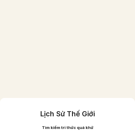
Một gia đình người Việt giầu có vào năm
1870 (ảnh đã được phục chế màu)
Lịch Sử Thế Giới
Tìm kiếm tri thức quá khứ