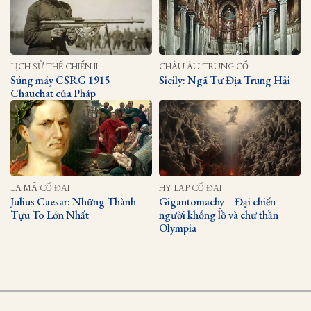
LỊCH SỬ THẾ CHIẾN II
CHÂU ÂU TRUNG CỔ
Súng máy CSRG 1915
Sicily: Ngã Tư Địa Trung Hải
Chauchat của Pháp
LA MÃ CỔ ĐẠI
HY LẠP CỔ ĐẠI
Julius Caesar: Những Thành
Gigantomachy – Đại chiến
Tựu To Lớn Nhất
người khổng lồ và chư thần
Olympia