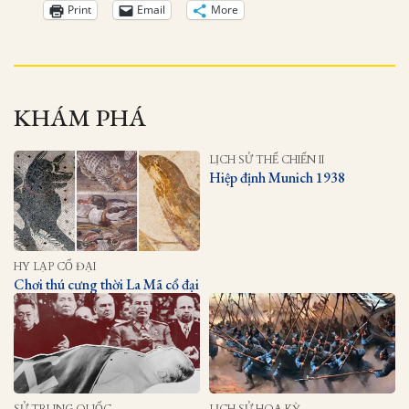
Print
Email
More
KHÁM PHÁ
LỊCH SỬ THẾ CHIẾN II
Hiệp định Munich 1938
HY LẠP CỔ ĐẠI
Chơi thú cưng thời La Mã cổ đại
SỬ TRUNG QUỐC
LỊCH SỬ HOA KỲ