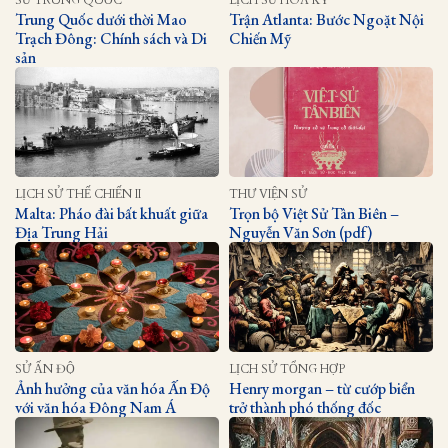
Trung Quốc dưới thời Mao
Trận Atlanta: Bước Ngoặt Nội
Trạch Đông: Chính sách và Di
Chiến Mỹ
sản
LỊCH SỬ THẾ CHIẾN II
THƯ VIỆN SỬ
Malta: Pháo đài bất khuất giữa
Trọn bộ Việt Sử Tân Biên –
Địa Trung Hải
Nguyễn Văn Sơn (pdf)
SỬ ẤN ĐỘ
LỊCH SỬ TỔNG HỢP
Ảnh hưởng của văn hóa Ấn Độ
Henry morgan – từ cướp biển
với văn hóa Đông Nam Á
trở thành phó thống đốc