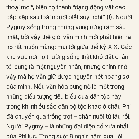
thoại mới”, biến họ thành “dạng động vật cao
cấp xếp sau loài người biết suy nghĩ” (!). Người
Pygmy sống trong những vùng rừng rậm sâu
nhất, bởi vậy thể giới văn minh mới phát hiện ra
họ rất muộn màng: mãi tới giữa thế kỷ XIX. Các
khu vực nơi họ thường sống thật khó đặt chân
tới cũng là một nguyên nhân, nhưng chính nhờ
vậy mà họ vẫn giữ được nguyên nét hoang sơ
của mình. Nếu văn hóa cung nỏ là một trong
những biểu tượng tiêu biểu của dân tộc này
trong khi nhiều sắc dân bộ tộc khác ở châu Phi
đã chuyển qua trồng trọt – chăn nuôi từ lâu rồi.
Người Pygmy – là những đại diện cổ xưa nhất
của Phi lục. Trong suốt 8 nghìn năm qua, lối