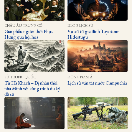
CHÂU ÂU TRUNG CỔ
BLOG LỊCH SỬ
Giải phẫu người thời Phục
Vụ xử tử gia đình Toyotomi
Hưng qua hội họa
Hidestugu
SỬ TRUNG QUỐC
ĐÔNG NAM Á
Từ Hà Khách – Dị nhân thời
Lịch sử vắn tắt nước Campuchia
nhà Minh với công trình du ký
đồ sộ