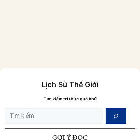
Một gia đình người Việt giầu có vào năm
1870 (ảnh đã được phục chế màu)
Lịch Sử Thế Giới
Tìm kiếm tri thức quá khứ
Search
GỢI Ý ĐỌC