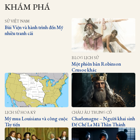
KHÁM PHÁ
SỬ VIỆT NAM
Bùi Viện và hành trình đến Mỹ
nhiều tranh cãi
BLOG LỊCH SỬ
Một phiên bản Robinson
Crusoe khác
LỊCH SỬ HOA KỲ
CHÂU ÂU TRUNG CỔ
Mỹ mua Louisiana và công cuộc
Charlemagne – Người khai sinh
Tây tiến
Đế Chế La Mã Thần Thánh