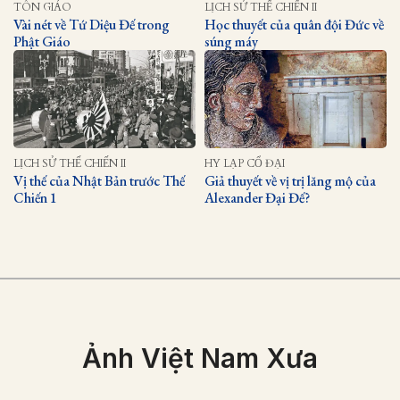
TÔN GIÁO
LỊCH SỬ THẾ CHIẾN II
Vài nét về Tứ Diệu Đế trong
Học thuyết của quân đội Đức về
Phật Giáo
súng máy
LỊCH SỬ THẾ CHIẾN II
HY LẠP CỔ ĐẠI
Vị thế của Nhật Bản trước Thế
Giả thuyết về vị trị lăng mộ của
Chiến 1
Alexander Đại Đế?
Ảnh Việt Nam Xưa