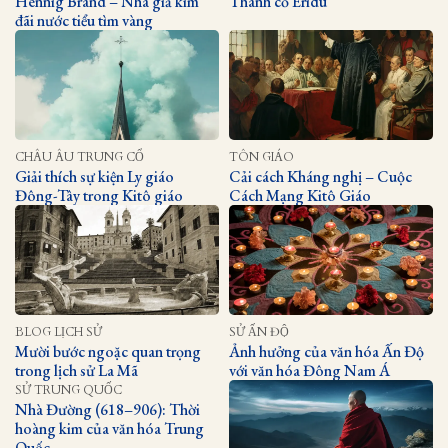
Hennig Brand – Nhà giả kim
Thành cổ Eridu
đãi nước tiểu tìm vàng
CHÂU ÂU TRUNG CỔ
TÔN GIÁO
Giải thích sự kiện Ly giáo
Cải cách Kháng nghị – Cuộc
Đông-Tây trong Kitô giáo
Cách Mạng Kitô Giáo
BLOG LỊCH SỬ
SỬ ẤN ĐỘ
Mười bước ngoặc quan trọng
Ảnh hưởng của văn hóa Ấn Độ
trong lịch sử La Mã
với văn hóa Đông Nam Á
SỬ TRUNG QUỐC
Nhà Đường (618–906): Thời
hoàng kim của văn hóa Trung
Quốc