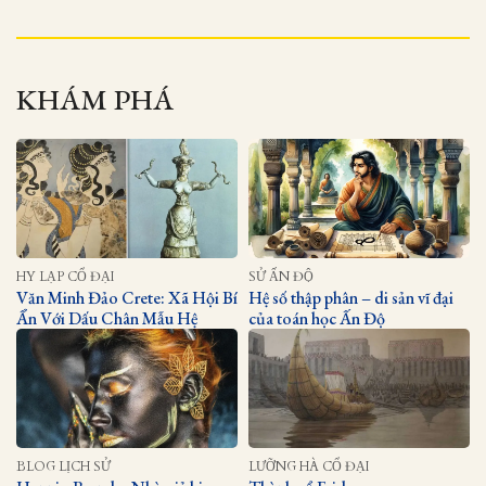
KHÁM PHÁ
HY LẠP CỔ ĐẠI
SỬ ẤN ĐỘ
Văn Minh Đảo Crete: Xã Hội Bí
Hệ số thập phân – di sản vĩ đại
Ẩn Với Dấu Chân Mẫu Hệ
của toán học Ấn Độ
BLOG LỊCH SỬ
LƯỠNG HÀ CỔ ĐẠI