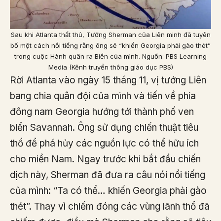
Sau khi Atlanta thất thủ, Tướng Sherman của Liên minh đã tuyên
bố một cách nổi tiếng rằng ông sẽ “khiến Georgia phải gào thét”
trong cuộc Hành quân ra Biển của mình. Nguồn: PBS Learning
Media (Kênh truyền thông giáo dục PBS)
Rời Atlanta vào ngày 15 tháng 11, vị tướng Liên
bang chia quân đội của mình và tiến về phía
đông nam Georgia hướng tới thành phố ven
biển Savannah. Ông sử dụng chiến thuật tiêu
thổ để phá hủy các nguồn lực có thể hữu ích
cho miền Nam. Ngay trước khi bắt đầu chiến
dịch này, Sherman đã đưa ra câu nói nổi tiếng
của mình: “Ta có thể… khiến Georgia phải gào
thét”. Thay vì chiếm đóng các vùng lãnh thổ đã