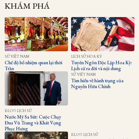
KHÁM PHÁ
SỬ VIỆT NAM
LỊCH SỬ HOA KỲ
Chế độ bổ nhiệm quan lại thời
Tuyên Ngôn Độc Lập Hoa Kỳ:
Trần
Lịch sử ra đời và nội dung
SỬ VIỆT NAM
Tìm hiểu về hành trạng của
Nguyễn Hữu Chỉnh
BLOG LỊCH SỬ
Nước Mỹ Sa Sút: Cuộc Chạy
Đua Vũ Trang và Khát Vọng
Phục Hưng
BLOG LỊCH SỬ