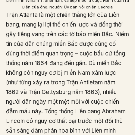
Liên minh William T. Sherman, và tiếp theo là cuộc Hành quân ra
Biển của ông. Nguồn: Ủy ban Nội chiến Georgia
Trận Atlanta là một chiến thắng lớn của Liên
bang, mang lại lợi thế chiến lược và đồng thời
gây tiếng vang trên các tờ báo miền Bắc. Niềm
tin của dân chúng miền Bắc được củng cố
đúng thời điểm quan trọng – cuộc bầu cử tổng
thống năm 1864 đang đến gần. Dù miền Bắc
không còn nguy cơ bị miền Nam xâm lược
(như từng xảy ra trong Trận Antietam năm
1862 và Trận Gettysburg năm 1863), nhiều
người dân ngày một mệt mỏi với cuộc chiến
đẫm máu này. Tổng thống Liên bang Abraham
Lincoln có nguy cơ thất bại trước một đối thủ
sẵn sàng đàm phán hòa bình với Liên minh