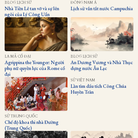
BLOG LỊCH SỬ
ĐÔNG NAM Á
Nhà Tiền Lê tan vỡ và sự lên
Lịch sử vắn tắt nước Campuchia
ngôi của Lý Công Uẩn
LA MÃ CỔ ĐẠI
BLOG LỊCH SỬ
Agrippina the Younger: Người
An Dương Vương và Nhà Thục
phụ nữ quyền lực của Rome cổ
dựng nước Âu Lạc
đại
SỬ VIỆT NAM
Lần tìm dấu tích Công Chúa
Huyền Trân
SỬ TRUNG QUỐC
Chế độ khoa thi nhà Đường
(Trung Quốc)