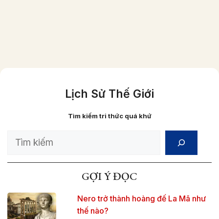
Một gia đình người Việt giầu có vào năm
1870 (ảnh đã được phục chế màu)
Lịch Sử Thế Giới
Tìm kiếm tri thức quá khứ
Search
GỢI Ý ĐỌC
Nero trở thành hoàng đế La Mã như
thế nào?