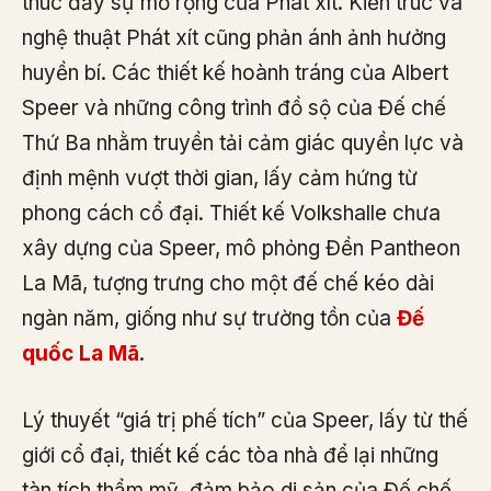
thúc đẩy sự mở rộng của Phát xít. Kiến trúc và
nghệ thuật Phát xít cũng phản ánh ảnh hưởng
huyền bí. Các thiết kế hoành tráng của Albert
Speer và những công trình đồ sộ của Đế chế
Thứ Ba nhằm truyền tải cảm giác quyền lực và
định mệnh vượt thời gian, lấy cảm hứng từ
phong cách cổ đại. Thiết kế Volkshalle chưa
xây dựng của Speer, mô phỏng Đền Pantheon
La Mã, tượng trưng cho một đế chế kéo dài
ngàn năm, giống như sự trường tồn của
Đế
quốc La Mã
.
Lý thuyết “giá trị phế tích” của Speer, lấy từ thế
giới cổ đại, thiết kế các tòa nhà để lại những
tàn tích thẩm mỹ, đảm bảo di sản của Đế chế