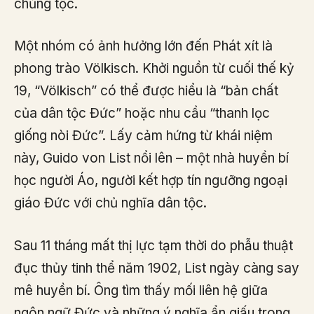
chủng tộc.
Một nhóm có ảnh hưởng lớn đến Phát xít là
phong trào Völkisch. Khởi nguồn từ cuối thế kỷ
19, “Völkisch” có thể được hiểu là “bản chất
của dân tộc Đức” hoặc nhu cầu “thanh lọc
giống nòi Đức”. Lấy cảm hứng từ khái niệm
này, Guido von List nổi lên – một nhà huyền bí
học người Áo, người kết hợp tín ngưỡng ngoại
giáo Đức với chủ nghĩa dân tộc.
Sau 11 tháng mất thị lực tạm thời do phẫu thuật
đục thủy tinh thể năm 1902, List ngày càng say
mê huyền bí. Ông tìm thấy mối liên hệ giữa
ngôn ngữ Đức và những ý nghĩa ẩn giấu trong