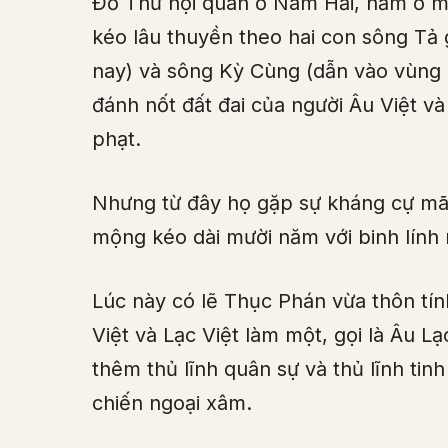
Đồ Thư hội quân ở Nam Hải, nằm ở m
kéo lâu thuyền theo hai con sông Tả 
nay) và sông Kỳ Cùng (dẫn vào vùng 
đánh nốt đất đai của người Âu Việt và
phạt.
Nhưng từ đây họ gặp sự kháng cự mãn
mộng kéo dài mười năm với binh lính
Lúc này có lẽ Thục Phán vừa thôn tín
Việt và Lạc Việt làm một, gọi là Âu Lạ
thêm thủ lĩnh quân sự và thủ lĩnh tin
chiến ngoại xâm.