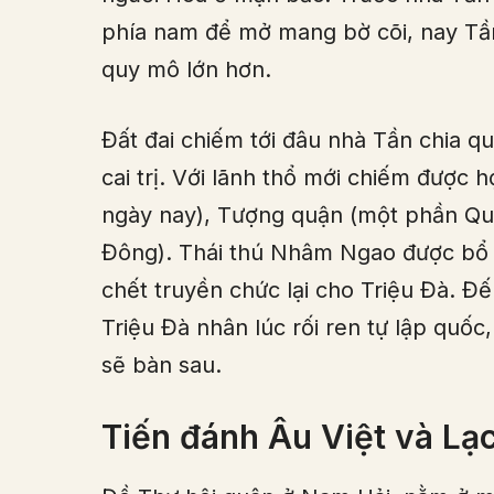
phía nam để mở mang bờ cõi, nay Tần
quy mô lớn hơn.
Đất đai chiếm tới đâu nhà Tần chia q
cai trị. Với lãnh thổ mới chiếm được
ngày nay), Tượng quận (một phần Q
Đông). Thái thú Nhâm Ngao được bổ 
chết truyền chức lại cho Triệu Đà. Đ
Triệu Đà nhân lúc rối ren tự lập quố
sẽ bàn sau.
Tiến đánh Âu Việt và Lạc