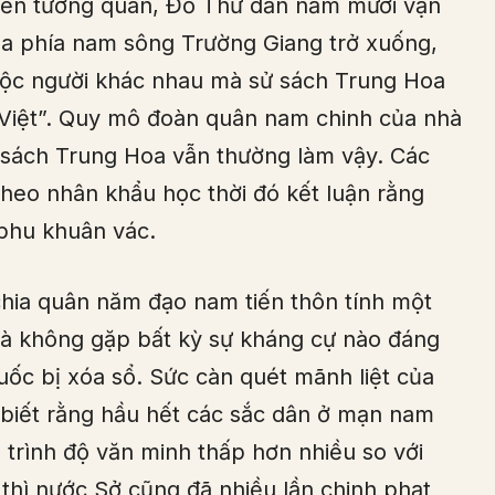
yền tướng quân, Đồ Thư dẫn năm mươi vạn
la phía nam sông Trường Giang trở xuống,
 tộc người khác nhau mà sử sách Trung Hoa
Việt”. Quy mô đoàn quân nam chinh của nhà
ử sách Trung Hoa vẫn thường làm vậy. Các
theo nhân khẩu học thời đó kết luận rằng
 phu khuân vác.
chia quân năm đạo nam tiến thôn tính một
mà không gặp bất kỳ sự kháng cự nào đáng
uốc bị xóa sổ. Sức càn quét mãnh liệt của
 biết rằng hầu hết các sắc dân ở mạn nam
 trình độ văn minh thấp hơn nhiều so với
thì nước Sở cũng đã nhiều lần chinh phạt