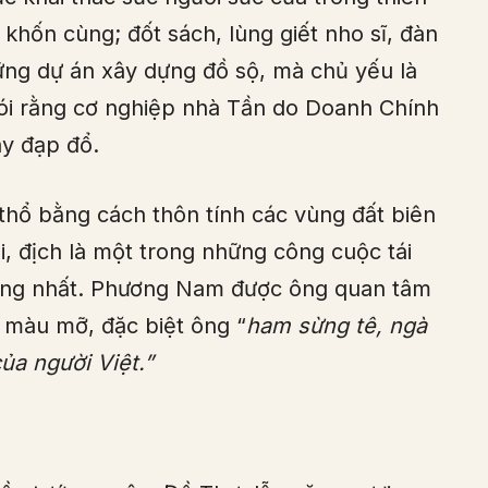
khốn cùng; đốt sách, lùng giết nho sĩ, đàn
hững dự án xây dựng đồ sộ, mà chủ yếu là
nói rằng cơ nghiệp nhà Tần do Doanh Chính
y đạp đổ.
thổ bằng cách thôn tính các vùng đất biên
i, địch là một trong những công cuộc tái
hống nhất. Phương Nam được ông quan tâm
i màu mỡ, đặc biệt ông “
ham sừng tê, ngà
của người Việt.”