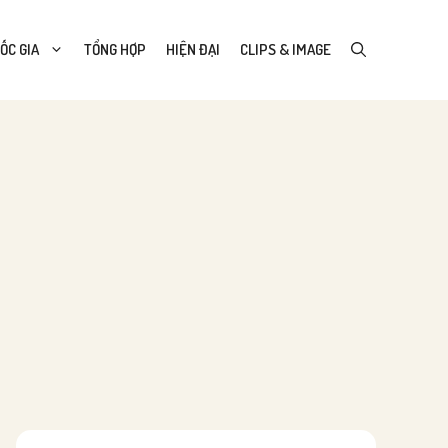
ỐC GIA
TỔNG HỢP
HIỆN ĐẠI
CLIPS & IMAGE