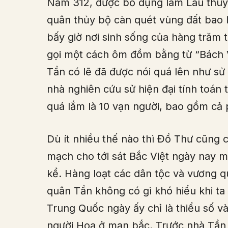
Năm 312, được bổ dụng làm Lâu thu
quân thủy bộ càn quét vùng đất bao 
bấy giờ nơi sinh sống của hàng trăm
gọi một cách ôm đồm bằng từ “Bách 
Tần có lẽ đã được nói quá lên như s
nhà nghiên cứu sử hiện đại tính toán 
quá lắm là 10 vạn người, bao gồm cả
Dù ít nhiều thế nào thì Đồ Thư cũng 
mạch cho tới sát Bắc Việt ngày nay 
kể. Hàng loạt các dân tộc và vương q
quân Tần không có gì khó hiểu khi ta
Trung Quốc ngày ấy chỉ là thiểu số và
người Hoa ở mạn bắc. Trước nhà Tần 