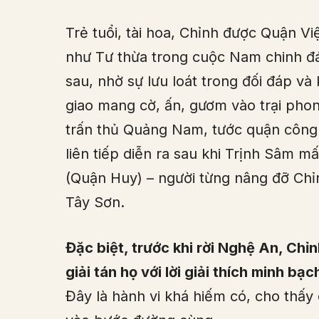
Trẻ tuổi, tài hoa, Chỉnh được Quận V
như Tư thừa trong cuộc Nam chinh đ
sau, nhờ sự lưu loát trong đối đáp và
giao mang cờ, ấn, gươm vào trại pho
trấn thủ Quảng Nam, tước quận công.
liên tiếp diễn ra sau khi Trịnh Sâm m
(Quận Huy) – người từng nâng đỡ Chỉ
Tây Sơn.
Đặc biệt, trước khi rời Nghệ An, Chỉ
giải tán họ với lời giải thích minh bạ
Đây là hành vi khá hiếm có, cho thấ