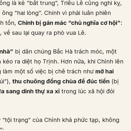
ng là kẻ “bất trung”, Triều Lê cũng nghi kỵ,
ng “hai lòng”. Chính vì phải luân phiên
nh tồn,
Chỉnh bị gán mác “chủ nghĩa cơ hội”
:
, về sau lại quay ra phò vua Lê.
 nhà”
bị dân chúng Bắc Hà trách móc, một
kéo ra diệt họ Trịnh. Hơn nữa, khi Chỉnh lên
 làm một số việc bị chê trách như
mở hai
úi”),
thu chuông đồng chùa để đúc tiền
(bị
a sang dinh thự xa xỉ
trong lúc xã hội đói
y “tội trạng” của Chỉnh khá phức tạp, không
”: