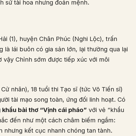
ch sử tài hoa nhưng đoản mệnh.
i (1), huyện Chân Phúc (Nghi Lộc), trấn
à lái buôn có gia sản lớn, lại thường qua lại
 vậy Chỉnh sớm được tiếp xúc với môi
ử nhân), 18 tuổi thi Tạo sĩ (tức Võ Tiến sĩ)
ười tài mạo song toàn, ứng đối linh hoạt. Có
g khẩu bài thơ “Vịnh cái pháo”
với vẻ “khẩu
 nhắc đến như một cách châm biếm ngầm:
n nhưng kết cục nhanh chóng tan tành.