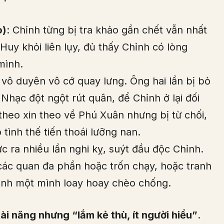
o)
: Chỉnh từng bị tra khảo gần chết vẫn nhất
uy khỏi liên lụy, đủ thấy Chỉnh có lòng
mình.
 vô duyên vô cớ quay lưng. Ông hai lần bị bỏ
hạc đột ngột rút quân, để Chỉnh ở lại đối
theo xin theo về Phú Xuân nhưng bị từ chối,
 tình thế tiến thoái lưỡng nan.
c ra nhiều lần nghi kỵ, suýt đầu độc Chỉnh.
các quan đa phần hoặc trốn chạy, hoặc tranh
hỉnh một mình loay hoay chèo chống.
i năng nhưng “lắm kẻ thù, ít người hiểu”
.