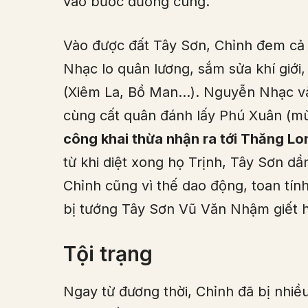
vào bước đường cùng.
Vào được đất Tây Sơn, Chỉnh đem cả g
Nhạc lo quân lương, sắm sửa khí giới
(Xiêm La, Bồ Man…). Nguyễn Nhạc và 
cùng cất quân đánh lấy Phú Xuân (m
công khai thừa nhận ra tới Thăng Lo
từ khi diệt xong họ Trịnh, Tây Sơn dầ
Chỉnh cũng vì thế dao động, toan tín
bị tướng Tây Sơn Vũ Văn Nhậm giết 
Tội trạng
Ngay từ đương thời, Chỉnh đã bị nhiều