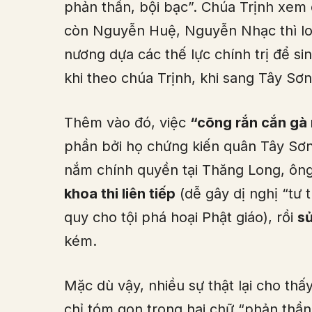
phản thần, bội bạc”. Chúa Trịnh xem ô
còn Nguyễn Huệ, Nguyễn Nhạc thì lo ô
nương dựa các thế lực chính trị để si
khi theo chúa Trịnh, khi sang Tây Sơn
Thêm vào đó, việc
“cõng rắn cắn gà
phần bởi họ chứng kiến quân Tây Sơn 
nắm chính quyền tại Thăng Long, ông
khoa thi liên tiếp
(dễ gây dị nghị “tư t
quy cho tội phá hoại Phật giáo), rồi
sử
kém.
Mặc dù vậy, nhiều sự thật lại cho thấ
chỉ tóm gọn trong hai chữ “phản thần