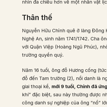
nhìn đa chiều hơn về một nhân vật lị
Thân thế
Nguyễn Hữu Chỉnh quê ở làng Đông Hả
Nghệ An, sinh năm 1741/1742. Cha ông l
với Quận Việp (Hoàng Ngũ Phúc), nhờ
trường quyền quý.
Năm 16 tuổi, ông đỗ Hương cống (tức C
đỗ đến Tam trường (2), nổi danh là ng
giai thoại kể,
mới 9 tuổi, Chỉnh đã ứn
khí” đặc biệt, sau này thường được
công danh sự nghiệp của ông “nổ” lớ