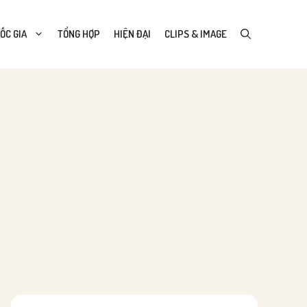
ỐC GIA
TỔNG HỢP
HIỆN ĐẠI
CLIPS & IMAGE