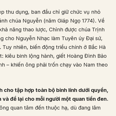
iệp thu dụng, ban đầu chỉ giữ chức vụ nhỏ
ánh chúa Nguyễn (năm Giáp Ngọ 1774). Về
 khả năng thao lược, Chỉnh được chúa Trịnh
ng cho Nguyễn Nhạc làm Tuyên úy Đại sứ,
 Tuy nhiên, biến động triều chính ở Bắc Hà
ất: kiêu binh lộng hành, giết Hoàng Đình Bảo
nh – khiến ông phải trốn chạy vào Nam theo
nh cho tập hợp toàn bộ binh lính dưới quyền,
ch và để lại cho mỗi người một quan tiền đen.
y ông quan tâm đến thuộc hạ, dù đang lâm