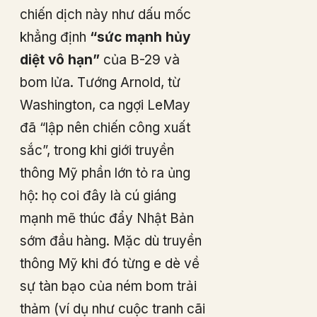
chiến dịch này như dấu mốc
khẳng định
“sức mạnh hủy
diệt vô hạn”
của B-29 và
bom lửa. Tướng Arnold, từ
Washington, ca ngợi LeMay
đã “lập nên chiến công xuất
sắc”, trong khi giới truyền
thông Mỹ phần lớn tỏ ra ủng
hộ: họ coi đây là cú giáng
mạnh mẽ thúc đẩy Nhật Bản
sớm đầu hàng. Mặc dù truyền
thông Mỹ khi đó từng e dè về
sự tàn bạo của ném bom trải
thảm (ví dụ như cuộc tranh cãi