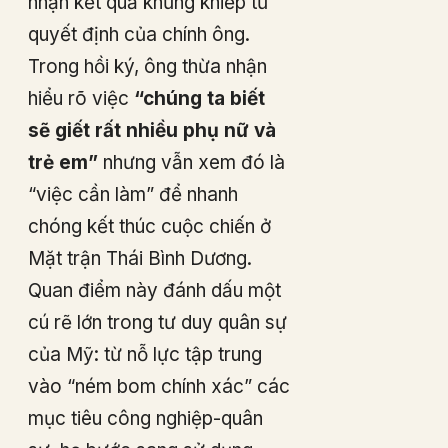
nhận kết quả khủng khiếp từ
quyết định của chính ông.
Trong hồi ký, ông thừa nhận
hiểu rõ việc
“chúng ta biết
sẽ giết rất nhiều phụ nữ và
trẻ em”
nhưng vẫn xem đó là
“việc cần làm” để nhanh
chóng kết thúc cuộc chiến ở
Mặt trận Thái Bình Dương.
Quan điểm này đánh dấu một
cú rẽ lớn trong tư duy quân sự
của Mỹ: từ nỗ lực tập trung
vào “ném bom chính xác” các
mục tiêu công nghiệp-quân