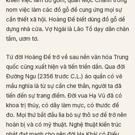
khiển việc làm đồ gốm, quan Mộc Chánh trông
nom việc làm các đồ gỗ để cung ứng mọi sự
cần thiết xã hội. Hoàng Đế biết dùng đồ gỗ dể
dựng nhà cửa. Vợ Ngài là Lão Tổ dạy dân chăn
tầm, ươm tơ.
Từ đời Hoàng Đế trở về sau nền văn hóa Trung
quốc cũng xuất hiện và tiến triển dần. Qua đời
Đường Ngu (2356 trước C.L.) áo quần có vẽ
mầu nghĩa là từ sự cần che thân, người ta đã
tiến đến sự trang điểm. Đời vua Hạ Vũ đã có
khoa trị thủy, có dây làm mực, có thước để
đo. Mọi thứ bắt đầu lìa bỏ sự thô sơ để trở nên
hoàn bị và có mỹ thuật. Nghệ thuật kiến trúc
phát đạt mạnh cho nên đời Hạ Khải có Điếu