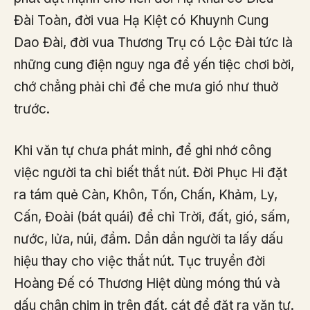
Đài Toàn, đời vua Hạ Kiệt có Khuynh Cung
Dao Đài, đời vua Thương Trụ có Lộc Đài tức là
những cung điện nguy nga để yến tiệc chơi bời,
chớ chẳng phải chỉ để che mưa gió như thuở
trước.
Khi văn tự chưa phát minh, để ghi nhớ công
việc người ta chỉ biết thắt nút. Đời Phục Hi đặt
ra tám quẻ Càn, Khôn, Tốn, Chấn, Khảm, Ly,
Cấn, Đoài (bát quái) để chỉ Trời, đất, gió, sấm,
nước, lửa, núi, đầm. Dần dần người ta lấy dấu
hiệu thay cho việc thắt nút. Tục truyền đời
Hoàng Đế có Thương Hiệt dùng móng thú và
dấu chân chim in trên đất, cát để đặt ra văn tự.