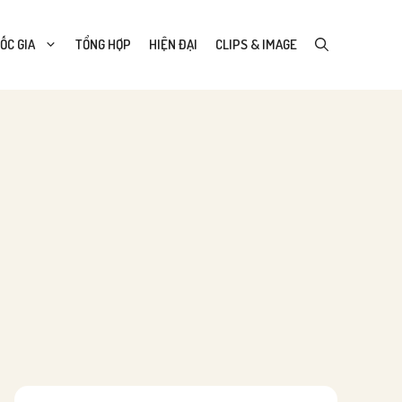
ỐC GIA
TỔNG HỢP
HIỆN ĐẠI
CLIPS & IMAGE