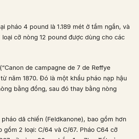
oại pháo 4 pound là 1.189 mét ở tầm ngắn, và
i loại cỡ nòng 12 pound được dùng cho các
 (“Canon de campagne de 7 de Reffye
 từ năm 1870. Đó là một khẩu pháo nạp hậu
nòng bằng đồng, sau đó thay bằng nòng
u pháo dã chiến (Feldkanone), bao gồm hơn
 gồm 2 loại: C/64 và C/67. Pháo C64 cỡ