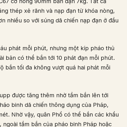
67 cỡ nòng 90mm bắn đạn 7kg. Tất cả
ng thép xẻ rãnh và nạp đạn từ khóa nòng,
ơn nhiều so với súng dã chiến nạp đạn ở đầu
sáu phát mỗi phút, nhưng một kíp pháo thủ
i bản có thể bắn tới 10 phát đạn mỗi phút.
ộ bắn tối đa không vượt quá hai phát mỗi
upp được tăng thêm nhờ tầm bắn lên tới
pháo binh dã chiến thông dụng của Pháp,
ét. Nhờ vậy, quân Phổ có thể bắn các khẩu
, ngoài tầm bắn của pháo binh Pháp hoặc