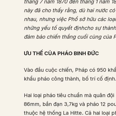
tháng 7 năm 1870 đến tháng 1 năm 187
này đã cho thấy rằng, dù hai nước có
nhau, nhưng việc Phổ sở hữu các loại
những yếu tố quyết địnhcho sự thành
đảm bảo chiến thắng cuối cùng của 
ƯU THẾ CỦA PHÁO BINH ĐỨC
Vào đầu cuộc chiến, Pháp có 950 khẩ
khẩu pháo công thành, bố trí cố định
Hai loại pháo tiêu chuẩn mà quân độ
86mm, bắn đạn 3,7kg và pháo 12 pou
thuộc hệ thống La Hitte. Cả hai loại