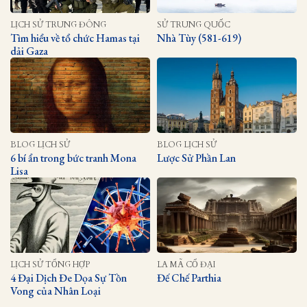
LỊCH SỬ TRUNG ĐÔNG
SỬ TRUNG QUỐC
Tìm hiểu về tổ chức Hamas tại
Nhà Tùy (581-619)
dải Gaza
BLOG LỊCH SỬ
BLOG LỊCH SỬ
6 bí ẩn trong bức tranh Mona
Lược Sử Phần Lan
Lisa
LỊCH SỬ TỔNG HỢP
LA MÃ CỔ ĐẠI
4 Đại Dịch Đe Dọa Sự Tồn
Đế Chế Parthia
Vong của Nhân Loại