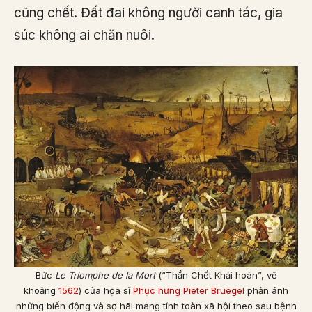
cũng chết. Đất đai không người canh tác, gia
súc không ai chăn nuôi.
Bức
Le Triomphe de la Mort
(“Thần Chết Khải hoàn”, vẽ
khoảng
1562
) của họa sĩ
Phục hưng
Pieter Bruegel
phản ánh
những biến động và sợ hãi mang tính toàn xã hội theo sau bệnh