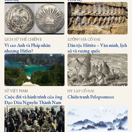
LỊCH SỬ THẾ CHIẾN II
LƯỠNG HÀ CỔ ĐẠI
Vì sao Anh và Pháp nhân
Dân tộc Hittite – Văn minh, lịch
nhượng Hitler?
sử và vương quốc
SỬ VIỆT NAM
HY LẠP CỔ ĐẠI
Cuộc đời và hành trình của ông
Chiến tranh Peloponnese
Đạo Dừa Nguyễn Thành Nam