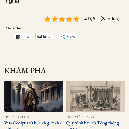
nghĩa.
4.9/5 - (8 votes)
Share this:
Print
Email
More
KHÁM PHÁ
HY LẠP CỔ ĐẠI
LỊCH SỬ HOA KỲ
Vua Oedipus và bi kịch giết cha
Quy trình bầu cử Tổng thống
cưới mẹ
Hoa Kỳ