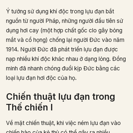
Ý tưởng sử dụng khí độc trong lựu đạn bắt
nguồn từ người Pháp, những người đầu tiên sử
dụng hơi cay (một hợp chất gốc clo gây bỏng
mắt và cổ họng) chống lại người Đức vào năm
1914. Người Đức đã phát triển lựu đạn được
nạp nhiều khí độc khác nhau ở dạng lỏng. Đồng
minh đã nhanh chóng đuổi kịp Đức bằng các
loại lựu đạn hơi độc của họ.
Chiến thuật lựu đạn trong
Thế chiến I
Về mặt chiến thuật, khi việc ném lựu đạn vào
chiến hào của kẻ thù có thể gây ra nhiều