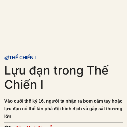
THẾ CHIẾN I
Lựu đạn trong Thế
Chiến I
Vào cuối thế kỷ 16, người ta nhận ra bom cầm tay hoặc
lựu đạn có thể tàn phá đội hình địch và gây sát thương
lớn