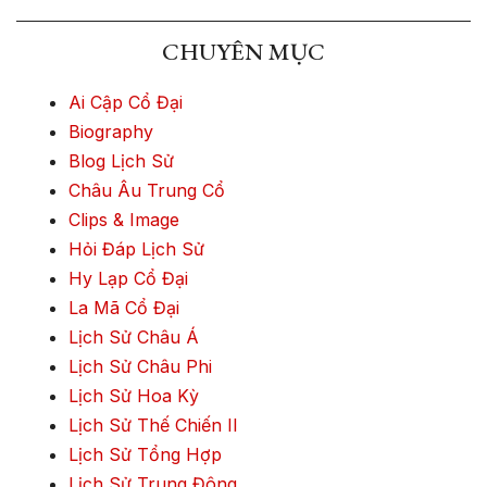
CHUYÊN MỤC
Ai Cập Cổ Đại
Biography
Blog Lịch Sử
Châu Âu Trung Cổ
Clips & Image
Hỏi Đáp Lịch Sử
Hy Lạp Cổ Đại
La Mã Cổ Đại
Lịch Sử Châu Á
Lịch Sử Châu Phi
Lịch Sử Hoa Kỳ
Lịch Sử Thế Chiến II
Lịch Sử Tổng Hợp
Lịch Sử Trung Đông