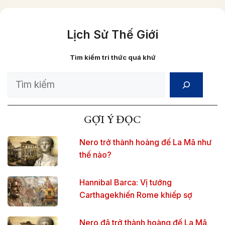
Lịch Sử Thế Giới
Tìm kiếm tri thức quá khứ
Search
GỢI Ý ĐỌC
Nero trở thành hoàng đế La Mã như
thế nào?
Hannibal Barca: Vị tướng
Carthagekhiến Rome khiếp sợ
Nero đã trở thành hoàng đế La Mã