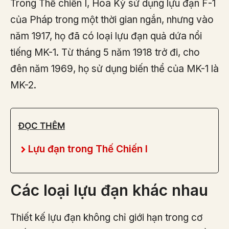
Trong Thế chiến I, Hoa Kỳ sử dụng lựu đạn F-1
của Pháp trong một thời gian ngắn, nhưng vào
năm 1917, họ đã có loại lựu đạn quả dứa nổi
tiếng MK-1. Từ tháng 5 năm 1918 trở đi, cho
đên năm 1969, họ sử dụng biến thể của MK-1 là
MK-2.
ĐỌC THÊM
Lựu đạn trong Thế Chiến I
Các loại lựu đạn khác nhau
Thiết kế lựu đạn không chỉ giới hạn trong cơ