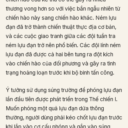
thương vong hơn so với việc bắn ngẫu nhiên từ
chiến hào này sang chiến hào khác. Ném lựu
đạn đã trở thành chiến thuật thực địa cơ bản,
và các cuộc giao tranh giữa các đội tuần tra
ném lựu đạn trở nên phổ biến. Các đội lính ném
lựu đạn đã được cả hai bên tung ra đột kích
vào chiến hào của đối phương và gây ra tình
trạng hoảng loạn trước khi bộ binh tấn công.
Ý tưởng sử dụng súng trường để phóng lựu đạn
lần đầu tiên được phát triển trong Thế chiến I.
Muốn phóng một quả lựu đạn dứa thông
thường, người dùng phải kéo chốt lựu đạn trước
khi lắp vào cơ cấu phóng và gắn vào súng