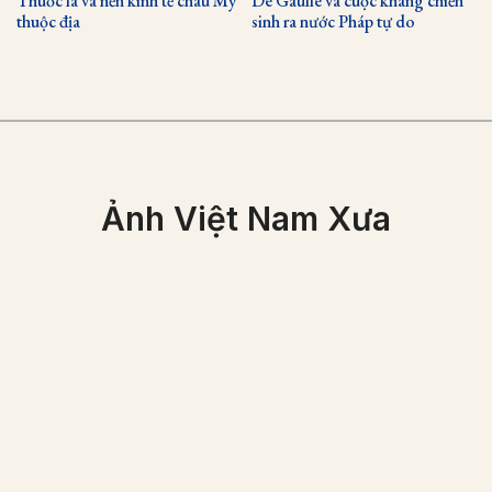
Thuốc lá và nền kinh tế châu Mỹ
De Gaulle và cuộc kháng chiến
thuộc địa
sinh ra nước Pháp tự do
Ảnh Việt Nam Xưa