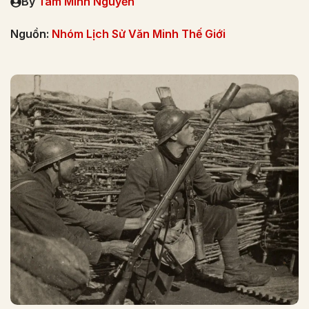
By
Tâm Minh Nguyễn
Nguồn:
Nhóm Lịch Sử Văn Minh Thế Giới