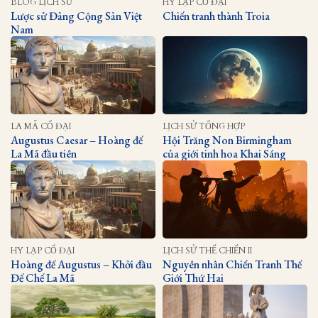
BLOG LỊCH SỬ
HY LẠP CỔ ĐẠI
Lược sử Đảng Cộng Sản Việt
Chiến tranh thành Troia
Nam
LA MÃ CỔ ĐẠI
LỊCH SỬ TỔNG HỢP
Augustus Caesar – Hoàng đế
Hội Trăng Non Birmingham
La Mã đầu tiên
của giới tinh hoa Khai Sáng
HY LẠP CỔ ĐẠI
LỊCH SỬ THẾ CHIẾN II
Hoàng đế Augustus – Khởi đầu
Nguyên nhân Chiến Tranh Thế
Đế Chế La Mã
Giới Thứ Hai