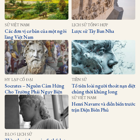
SỬ VIỆT NAM
LỊCH SỬ TỔNG HỢP
Các đơn vị cơ bản của một ngôi
Lược sử Tây Ban Nha
làng Việt Nam
HY LẠP CỔ ĐẠI
TIỀN SỬ
Socrates – Nguồn Cảm Hứng
Tổ tiên loài người thoát nạn diệt
Cho Trường Phái Ngụy Biện
chủng thời khủng long
SỬ VIỆT NAM
Henri Navarre và diễn biến trước
trận Điện Biên Phủ
BLOG LỊCH SỬ