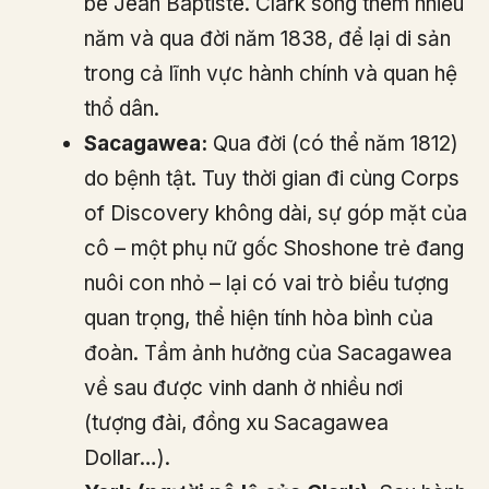
bé Jean Baptiste. Clark sống thêm nhiều
năm và qua đời năm 1838, để lại di sản
trong cả lĩnh vực hành chính và quan hệ
thổ dân.
Sacagawea:
Qua đời (có thể năm 1812)
do bệnh tật. Tuy thời gian đi cùng Corps
of Discovery không dài, sự góp mặt của
cô – một phụ nữ gốc Shoshone trẻ đang
nuôi con nhỏ – lại có vai trò biểu tượng
quan trọng, thể hiện tính hòa bình của
đoàn. Tầm ảnh hưởng của Sacagawea
về sau được vinh danh ở nhiều nơi
(tượng đài, đồng xu Sacagawea
Dollar…).