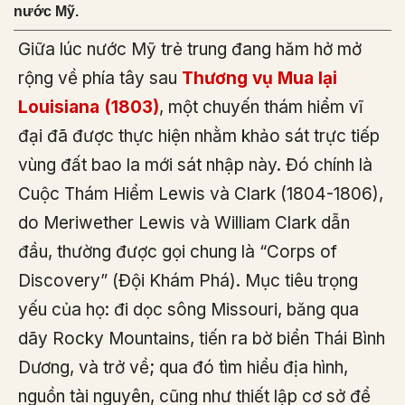
nước Mỹ.
Giữa lúc nước Mỹ trẻ trung đang hăm hở mở
rộng về phía tây sau
Thương vụ Mua lại
Louisiana (1803)
, một chuyến thám hiểm vĩ
đại đã được thực hiện nhằm khảo sát trực tiếp
vùng đất bao la mới sát nhập này. Đó chính là
Cuộc Thám Hiểm Lewis và Clark (1804-1806),
do Meriwether Lewis và William Clark dẫn
đầu, thường được gọi chung là “Corps of
Discovery” (Đội Khám Phá). Mục tiêu trọng
yếu của họ: đi dọc sông Missouri, băng qua
dãy Rocky Mountains, tiến ra bờ biển Thái Bình
Dương, và trở về; qua đó tìm hiểu địa hình,
nguồn tài nguyên, cũng như thiết lập cơ sở để