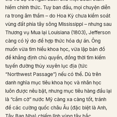
hiểm chính thức. Tuy ban đầu, mọi chuyện diễn
ra trong âm thầm – do Hoa Kỳ chưa kiểm soát
vùng đất phía tây sông Mississippi – nhưng sau
Thương vụ Mua lại Louisiana (1803), Jefferson
càng có lý do để hợp thức hóa dự án. Ông
muốn vừa tìm hiểu khoa học, vừa lập bản đồ
để khẳng định chủ quyền, đồng thời tìm kiếm
tuyến đường thủy xuyên lục địa (tức
“Northwest Passage”) nếu có thể. Dù trên
danh nghĩa mục tiêu khoa học và nhân học
luôn được nêu bật, nhưng mục tiêu hàng đầu lại
là “cắm cờ” nước Mỹ càng xa càng tốt, tránh
để các cường quốc châu Âu (đặc biệt là Anh,
Tây Ban Nha) chiếm lĩnh vùng tây bắc.