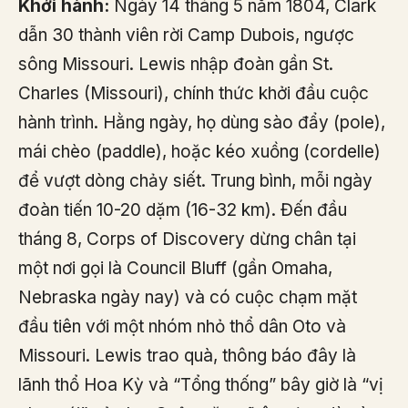
Khởi hành:
Ngày 14 tháng 5 năm 1804, Clark
dẫn 30 thành viên rời Camp Dubois, ngược
sông Missouri. Lewis nhập đoàn gần St.
Charles (Missouri), chính thức khởi đầu cuộc
hành trình. Hằng ngày, họ dùng sào đẩy (pole),
mái chèo (paddle), hoặc kéo xuồng (cordelle)
để vượt dòng chảy siết. Trung bình, mỗi ngày
đoàn tiến 10-20 dặm (16-32 km). Đến đầu
tháng 8, Corps of Discovery dừng chân tại
một nơi gọi là Council Bluff (gần Omaha,
Nebraska ngày nay) và có cuộc chạm mặt
đầu tiên với một nhóm nhỏ thổ dân Oto và
Missouri. Lewis trao quà, thông báo đây là
lãnh thổ Hoa Kỳ và “Tổng thống” bây giờ là “vị