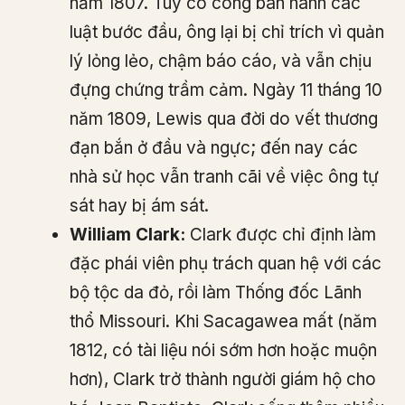
năm 1807. Tuy có công ban hành các
luật bước đầu, ông lại bị chỉ trích vì quản
lý lỏng lẻo, chậm báo cáo, và vẫn chịu
đựng chứng trầm cảm. Ngày 11 tháng 10
năm 1809, Lewis qua đời do vết thương
đạn bắn ở đầu và ngực; đến nay các
nhà sử học vẫn tranh cãi về việc ông tự
sát hay bị ám sát.
William Clark:
Clark được chỉ định làm
đặc phái viên phụ trách quan hệ với các
bộ tộc da đỏ, rồi làm Thống đốc Lãnh
thổ Missouri. Khi Sacagawea mất (năm
1812, có tài liệu nói sớm hơn hoặc muộn
hơn), Clark trở thành người giám hộ cho