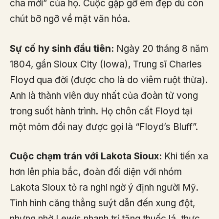
cha mới” của họ. Cuộc gặp gỡ êm đẹp dù còn
chút bỡ ngỡ về mặt văn hóa.
Sự cố hy sinh đầu tiên:
Ngày 20 tháng 8 năm
1804, gần Sioux City (Iowa), Trung sĩ Charles
Floyd qua đời (được cho là do viêm ruột thừa).
Anh là thành viên duy nhất của đoàn tử vong
trong suốt hành trình. Họ chôn cất Floyd tại
một mỏm đồi nay được gọi là “Floyd’s Bluff”.
Cuộc chạm trán với Lakota Sioux:
Khi tiến xa
hơn lên phía bắc, đoàn đối diện với nhóm
Lakota Sioux tỏ ra nghi ngờ ý định người Mỹ.
Tình hình căng thẳng suýt dẫn đến xung đột,
nhưng nhờ Lewis nhanh trí tặng thuốc lá, thực