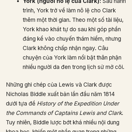
York (người nô lệ của Clark):
Sau hành
trình, York trở về làm nô lệ cho Clark
thêm một thời gian. Theo một số tài liệu,
York khao khát tự do sau khi góp phần
đáng kể vào chuyến thám hiểm, nhưng
Clark không chấp nhận ngay. Câu
chuyện của York làm nổi bật thân phận
nhiều người da đen trong lịch sử mở cõi.
Những ghi chép của Lewis và Clark được
Nicholas Biddle xuất bản lần đầu năm 1814
dưới tựa đề
History of the Expedition Under
the Commands of Captains Lewis and Clark
.
Tuy nhiên, Biddle lược bớt khá nhiều nội dung
khoa học, khiến một phần quan trọng những