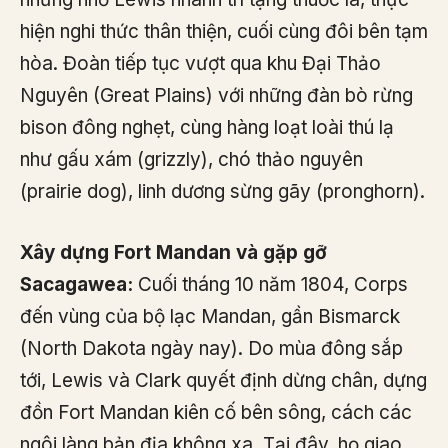
hiện nghi thức thân thiện, cuối cùng đôi bên tạm
hòa. Đoàn tiếp tục vượt qua khu Đại Thảo
Nguyên (Great Plains) với những đàn bò rừng
bison đông nghẹt, cùng hàng loạt loài thú lạ
như gấu xám (grizzly), chó thảo nguyên
(prairie dog), linh dương sừng gãy (pronghorn).
Xây dựng Fort Mandan và gặp gỡ
Sacagawea:
Cuối tháng 10 năm 1804, Corps
đến vùng của bộ lạc Mandan, gần Bismarck
(North Dakota ngày nay). Do mùa đông sắp
tới, Lewis và Clark quyết định dừng chân, dựng
đồn Fort Mandan kiên cố bên sông, cách các
ngôi làng bản địa không xa. Tại đây, họ giao