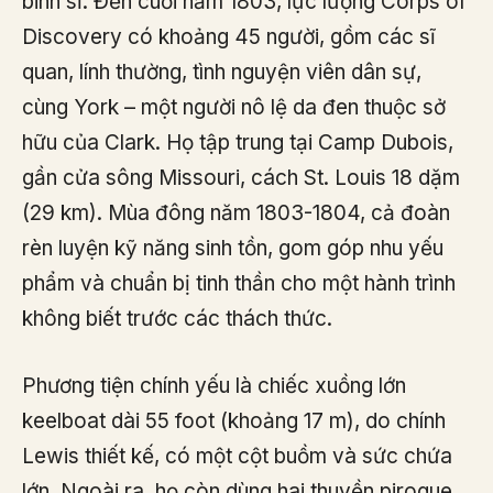
binh sĩ. Đến cuối năm 1803, lực lượng Corps of
Discovery có khoảng 45 người, gồm các sĩ
quan, lính thường, tình nguyện viên dân sự,
cùng York – một người nô lệ da đen thuộc sở
hữu của Clark. Họ tập trung tại Camp Dubois,
gần cửa sông Missouri, cách St. Louis 18 dặm
(29 km). Mùa đông năm 1803-1804, cả đoàn
rèn luyện kỹ năng sinh tồn, gom góp nhu yếu
phẩm và chuẩn bị tinh thần cho một hành trình
không biết trước các thách thức.
Phương tiện chính yếu là chiếc xuồng lớn
keelboat dài 55 foot (khoảng 17 m), do chính
Lewis thiết kế, có một cột buồm và sức chứa
lớn. Ngoài ra, họ còn dùng hai thuyền pirogue