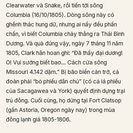
Clearwater và Snake, rồi tiến tới sông
Columbia (16/10/1805). Dòng sông này có
ghềnh thác hung dữ, nhưng ai nấy đều phấn
chấn, vì biết Columbia chảy thẳng ra Thái Bình
Dương. Và quả đúng vậy, ngày 7 tháng 11 năm
1805, Clark hân hoan ghi: “Đã thấy đại dương!
O! Vui sướng biết bao… Cách cửa sông
Missouri 4.142 dặm.” Bị bão biển cản trở, cả
đoàn phải “bỏ phiếu dân chủ” (có cả lá phiếu
của Sacagawea và York) quyết định dựng trại
trú đông. Cuối cùng, họ dừng tại Fort Clatsop
(gần Astoria, Oregon ngày nay) trong mùa
đông lạnh giá 1805-1806.