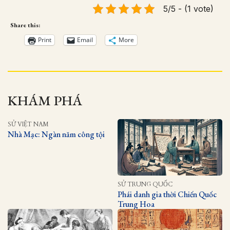
5/5 - (1 vote)
Share this:
Print
Email
More
KHÁM PHÁ
SỬ VIỆT NAM
Nhà Mạc: Ngàn năm công tội
SỬ TRUNG QUỐC
Phái danh gia thời Chiến Quốc
Trung Hoa