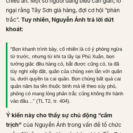
chiêu an. Một số người dâng biểu can gián, lo
ngại rằng Tây Sơn giả hàng, đợi cơ hội “phản
trắc”.
Tuy nhiên, Nguyễn Ánh trả lời dứt
khoát
:
“Bọn khanh trình bày, cố nhiên là có ý phòng ngừa
từ trước, nhưng từ khi ta lấy lại Phú Xuân, bọn
tướng giặc đều hàng có, bắt được cũng có, ta đã
tùy nghi xếp đặt, quân của chúng xen lẫn với quân
ta, dưới quyền ta cai quản. Bọn chúng bất quá cai
quản năm ba tên thuộc binh mà lệ theo súy phủ,
phỏng có mang lòng phản trắc cũng không thi hành
vào đâu…” (TL T2, tr. 404).
Ý kiến này cho thấy sự chủ động “cầm
trịch”
của Nguyễn Ánh trong vấn đề tổ chức