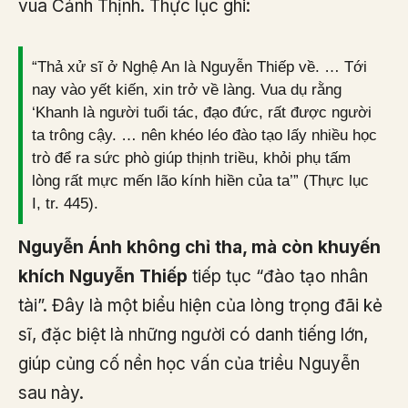
vua Cảnh Thịnh. Thực lục ghi:
“Thả xử sĩ ở Nghệ An là Nguyễn Thiếp về. … Tới
nay vào yết kiến, xin trở về làng. Vua dụ rằng
‘Khanh là người tuổi tác, đạo đức, rất được người
ta trông cậy. … nên khéo léo đào tạo lấy nhiều học
trò để ra sức phò giúp thịnh triều, khỏi phụ tấm
lòng rất mực mến lão kính hiền của ta’” (Thực lục
I, tr. 445).
Nguyễn Ánh không chỉ tha, mà còn khuyến
khích Nguyễn Thiếp
tiếp tục “đào tạo nhân
tài”. Đây là một biểu hiện của lòng trọng đãi kẻ
sĩ, đặc biệt là những người có danh tiếng lớn,
giúp củng cố nền học vấn của triều Nguyễn
sau này.