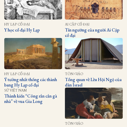
HY LẠP CỔ ĐẠI
AI CẬP CỔ ĐẠI
Y học cổ đại Hy Lạp
Tín ngưỡng của người Ai Cập
cổ đại
HY LẠP CỔ ĐẠI
TÔN GIÁO
Ý tưởng nhất thống các thành
Tổng quan về Lều Hội Ngộ của
bang Hy Lạp cổ đại
dân Israel
SỬ VIỆT NAM
Thành kiến “Cõng rắn cắn gà
nhà” về vua Gia Long
TÔN GIÁO