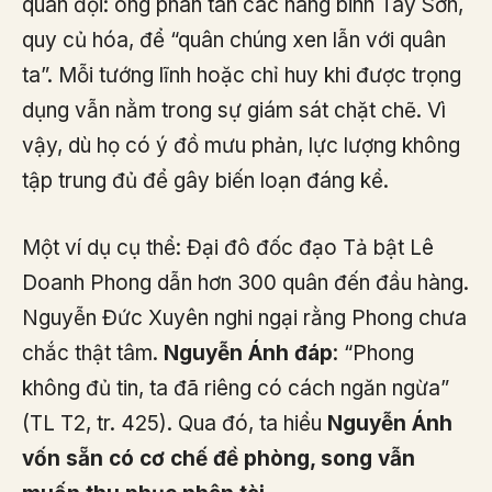
quân đội: ông phân tán các hàng binh Tây Sơn,
quy củ hóa, để “quân chúng xen lẫn với quân
ta”. Mỗi tướng lĩnh hoặc chỉ huy khi được trọng
dụng vẫn nằm trong sự giám sát chặt chẽ. Vì
vậy, dù họ có ý đồ mưu phản, lực lượng không
tập trung đủ để gây biến loạn đáng kể.
Một ví dụ cụ thể: Đại đô đốc đạo Tả bật Lê
Doanh Phong dẫn hơn 300 quân đến đầu hàng.
Nguyễn Đức Xuyên nghi ngại rằng Phong chưa
chắc thật tâm.
Nguyễn Ánh đáp
: “Phong
không đủ tin, ta đã riêng có cách ngăn ngừa”
(TL T2, tr. 425). Qua đó, ta hiểu
Nguyễn Ánh
vốn sẵn có cơ chế đề phòng, song vẫn