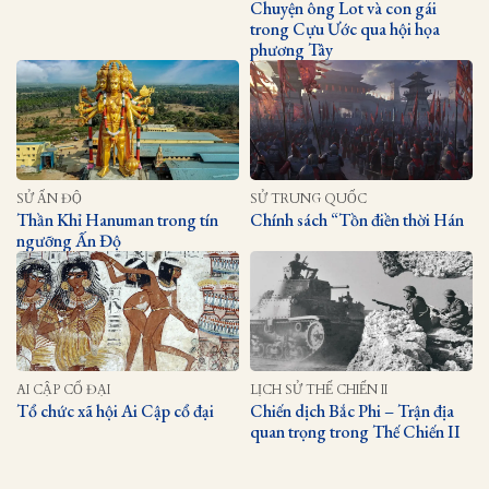
Chuyện ông Lot và con gái
trong Cựu Ước qua hội họa
phương Tây
SỬ ẤN ĐỘ
SỬ TRUNG QUỐC
Thần Khỉ Hanuman trong tín
Chính sách “Tồn điền thời Hán
ngưỡng Ấn Độ
AI CẬP CỔ ĐẠI
LỊCH SỬ THẾ CHIẾN II
Tổ chức xã hội Ai Cập cổ đại
Chiến dịch Bắc Phi – Trận địa
quan trọng trong Thế Chiến II