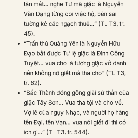
tản mát… nghe Tư mã giặc là Nguyễn
Văn Dạng từng coi việc hộ, bèn sai
tường kê các ngạch thuế…” (TL T3, tr.
45).
“Trấn thủ Quảng Yên là Nguyễn Hữu
Đạo bắt được Tư lệ giặc là Đinh Công
Tuyết… vua cho là tướng giặc vô danh
nên không nỡ giết mà tha cho” (TL T3,
tr. 62).
“Bắc Thành đóng gông giải sứ thần của
giặc Tây Sơn… Vua tha tội và cho về.
Vợ lẽ của ngụy Nhạc, và người họ hàng
tên Đại, tên Vạn… vua nói giết đi thì có
ích gì…” (TL T3, tr. 544).