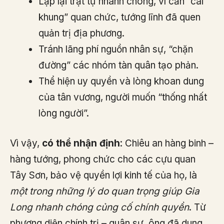
Lập lại trật tự nhanh chóng, vì cần “cái
khung” quan chức, tướng lĩnh đã quen
quản trị địa phương.
Tránh lãng phí nguồn nhân sự, “chặn
đường” các nhóm tàn quân tạo phản.
Thể hiện uy quyền và lòng khoan dung
của tân vương, người muốn “thống nhất
lòng người”.
Vì vậy,
có thể nhận định
: Chiêu an hàng binh –
hàng tướng, phong chức cho các cựu quan
Tây Sơn, bảo vệ quyền lợi kinh tế của họ, là
một trong những lý do quan trọng giúp Gia
Long nhanh chóng củng cố chính quyền
. Từ
phương diện chính trị – quân sự, ông đã dung