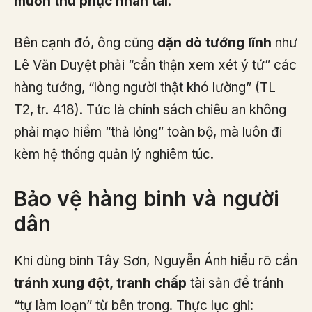
muốn thu phục nhân tài
.
Bên cạnh đó, ông cũng
dặn dò tướng lĩnh
như
Lê Văn Duyệt phải “cẩn thận xem xét ý tứ” các
hàng tướng, “lòng người thật khó lường” (TL
T2, tr. 418). Tức là chính sách chiêu an không
phải mạo hiểm “thả lỏng” toàn bộ, mà luôn đi
kèm hệ thống quản lý nghiêm túc.
Bảo vệ hàng binh và người
dân
Khi dùng binh Tây Sơn, Nguyễn Ánh hiểu rõ cần
tránh xung đột, tranh chấp
tài sản để tránh
“tự làm loạn” từ bên trong. Thực lục ghi: