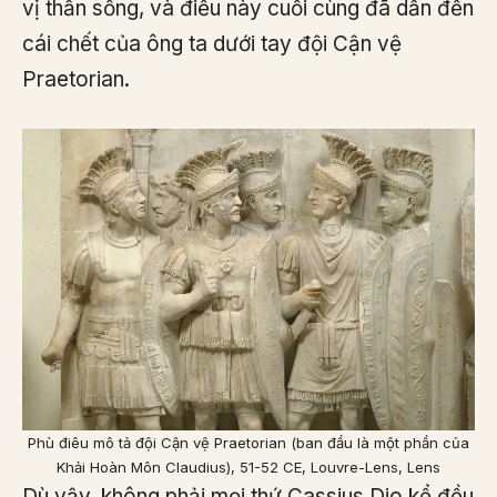
vị thần sống, và điều này cuối cùng đã dẫn đến
cái chết của ông ta dưới tay đội Cận vệ
Praetorian.
Phù điêu mô tả đội Cận vệ Praetorian (ban đầu là một phần của
Khải Hoàn Môn Claudius), 51-52 CE, Louvre-Lens, Lens
Dù vậy, không phải mọi thứ Cassius Dio kể đều