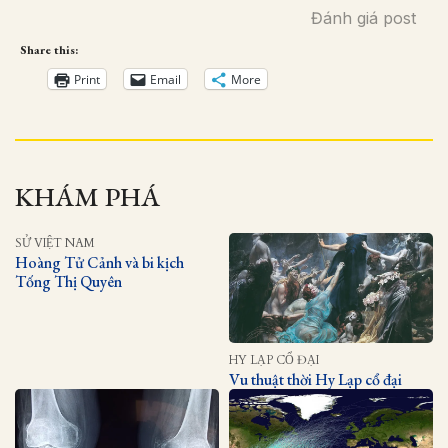
Đánh giá post
Share this:
Print
Email
More
KHÁM PHÁ
SỬ VIỆT NAM
Hoàng Tử Cảnh và bi kịch
Tống Thị Quyên
HY LẠP CỔ ĐẠI
Vu thuật thời Hy Lạp cổ đại