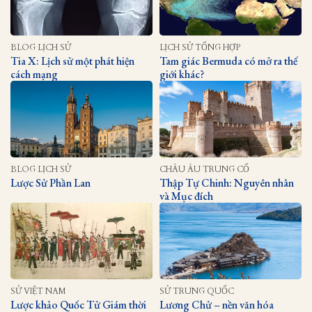
BLOG LỊCH SỬ
LỊCH SỬ TỔNG HỢP
Tia X: Lịch sử một phát hiện
Tam giác Bermuda có mở ra thế
cách mạng
giới khác?
BLOG LỊCH SỬ
CHÂU ÂU TRUNG CỔ
Lược Sử Phần Lan
Thập Tự Chinh: Nguyên nhân
và Mục đích
SỬ VIỆT NAM
SỬ TRUNG QUỐC
Lược khảo Quốc Tử Giám thời
Lương Chử – nền văn hóa