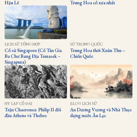
Hậu Lê
Trung Hoa cổ xưa nhất
LỊCH SỬ TỔNG HỢP
SỬ TRUNG QUỐC
Cổ sử Singapore (Cổ Tân Gia
Trung Hoa thời Xuân Thu –
Ba Chư Bang Địa Temasek –
Chiến Quốc
Singapura)
HY LẠP CỔ ĐẠI
BLOG LỊCH SỬ
Trận Chaeronea: Philip II đối
An Dương Vương và Nhà Thục
đầu Athens và Thebes
dựng nước Âu Lạc