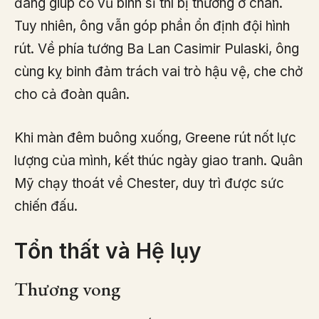
đang giúp cổ vũ binh sĩ thì bị thương ở chân.
Tuy nhiên, ông vẫn góp phần ổn định đội hình
rút. Về phía tướng Ba Lan Casimir Pulaski, ông
cùng kỵ binh đảm trách vai trò hậu vệ, che chở
cho cả đoàn quân.
Khi màn đêm buông xuống, Greene rút nốt lực
lượng của mình, kết thúc ngày giao tranh. Quân
Mỹ chạy thoát về Chester, duy trì được sức
chiến đấu.
Tổn thất và Hệ lụy
Thương vong