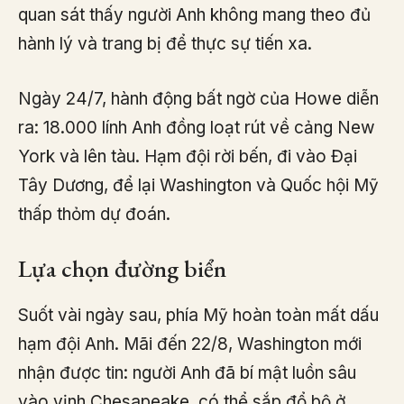
quan sát thấy người Anh không mang theo đủ
hành lý và trang bị để thực sự tiến xa.
Ngày 24/7, hành động bất ngờ của Howe diễn
ra: 18.000 lính Anh đồng loạt rút về cảng New
York và lên tàu. Hạm đội rời bến, đi vào Đại
Tây Dương, để lại Washington và Quốc hội Mỹ
thấp thỏm dự đoán.
Lựa chọn đường biển
Suốt vài ngày sau, phía Mỹ hoàn toàn mất dấu
hạm đội Anh. Mãi đến 22/8, Washington mới
nhận được tin: người Anh đã bí mật luồn sâu
vào vịnh Chesapeake, có thể sắp đổ bộ ở