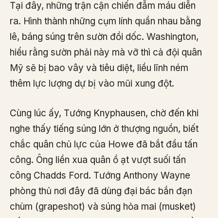
Tại đây, những trận cận chiến đẫm máu diễn
ra. Hình thành những cụm lính quần nhau bằng
lê, báng súng trên sườn đồi dốc. Washington,
hiểu rằng sườn phải này mà vỡ thì cả đội quân
Mỹ sẽ bị bao vây và tiêu diệt, liều lĩnh ném
thêm lực lượng dự bị vào mũi xung đột.
Cùng lúc ấy, Tướng Knyphausen, chờ đến khi
nghe thấy tiếng súng lớn ở thượng nguồn, biết
chắc quân chủ lực của Howe đã bắt đầu tấn
công. Ông liền xua quân ồ ạt vượt suối tấn
công Chadds Ford. Tướng Anthony Wayne
phòng thủ nơi đây đã dùng đại bác bắn đạn
chùm (grapeshot) và súng hỏa mai (musket)