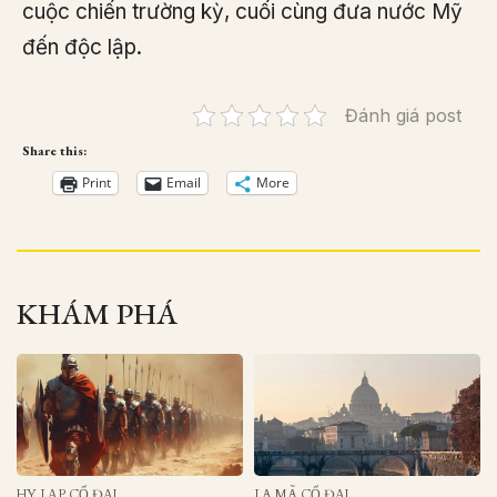
cuộc chiến trường kỳ, cuối cùng đưa nước Mỹ
đến độc lập.
Đánh giá post
Share this:
Print
Email
More
KHÁM PHÁ
HY LẠP CỔ ĐẠI
LA MÃ CỔ ĐẠI