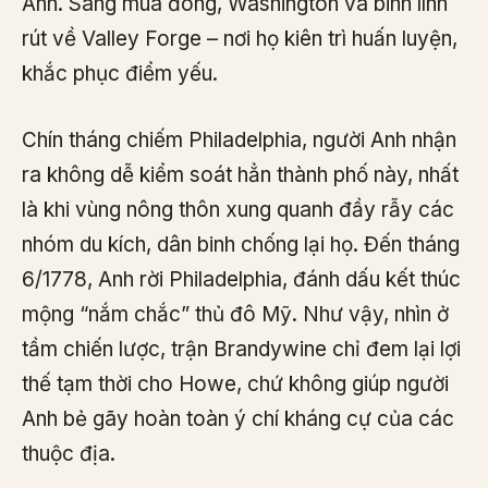
Anh. Sang mùa đông, Washington và binh lính
rút về Valley Forge – nơi họ kiên trì huấn luyện,
khắc phục điểm yếu.
Chín tháng chiếm Philadelphia, người Anh nhận
ra không dễ kiểm soát hẳn thành phố này, nhất
là khi vùng nông thôn xung quanh đầy rẫy các
nhóm du kích, dân binh chống lại họ. Đến tháng
6/1778, Anh rời Philadelphia, đánh dấu kết thúc
mộng “nắm chắc” thủ đô Mỹ. Như vậy, nhìn ở
tầm chiến lược, trận Brandywine chỉ đem lại lợi
thế tạm thời cho Howe, chứ không giúp người
Anh bẻ gãy hoàn toàn ý chí kháng cự của các
thuộc địa.