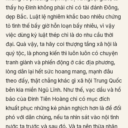
thấy họ Đinh không phải chỉ có tài đánh Đông,
dẹp Bắc. Luật lệ nghiêm khắc bao nhiêu chứng
tỏ tình thế bấy giờ hỗn loạn bấy nhiêu, vì vậy
việc dùng kỷ luật thép chỉ là do nhu cầu thời
đại. Quả vậy, ta hãy coi thượng tầng xã hội là
quý tộc, là phong kiến thì luôn luôn có chuyện
tranh giành và phiến động ở các địa phương,
lòng dân lại hết sức hoang mang, mạnh đâu
theo đấy, thật chẳng khác gì xã hội Trung Quốc
bên kia miền Ngũ Lĩnh. Như thế, vạc dầu và hổ
báo của Đinh Tiên Hoàng chỉ có mục đích
khuất phục những kẻ phản nghịch hơn là để đối
phó với dân chúng, nếu ta nhìn sát vào nội tình
nước ta trước và sau đó. Và ta nên thừa nhận