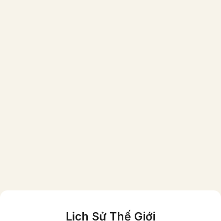
Một gia đình người Việt giầu có vào năm
1870 (ảnh đã được phục chế màu)
Lịch Sử Thế Giới