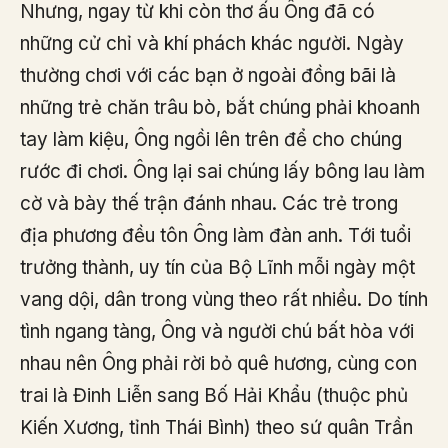
Nhưng, ngay từ khi còn thơ ấu Ông đã có
những cử chỉ và khí phách khác người. Ngày
thường chơi với các bạn ở ngoài đồng bãi là
những trẻ chăn trâu bò, bắt chúng phải khoanh
tay làm kiệu, Ông ngồi lên trên để cho chúng
rước đi chơi. Ông lại sai chúng lấy bông lau làm
cờ và bày thế trận đánh nhau. Các trẻ trong
địa phương đều tôn Ông làm đàn anh. Tới tuổi
trưởng thành, uy tín của Bộ Lĩnh mỗi ngày một
vang dội, dân trong vùng theo rất nhiều. Do tính
tình ngang tàng, Ông và người chú bất hòa với
nhau nên Ông phải rời bỏ quê hương, cùng con
trai là Đinh Liễn sang Bố Hải Khẩu (thuộc phủ
Kiến Xương, tỉnh Thái Bình) theo sứ quân Trần