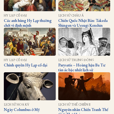
HY LẠP CỔ ĐẠI
LỊCH SỬ CHÂU Á
Các anh hùng Hy Lạp thường
Chiến Quốc Nhật Bản: Takeda
chết vì định mệnh
Shingen và Uesugi Kenshin
HY LẠP CỔ ĐẠI
LỊCH SỬ TRUNG ĐÔNG
Chính quyền Hy Lạp cổ đại
Parysatis – Hoàng hậu Ba Tư
tàn ác bậc nhất lịch sử
LỊCH SỬ HOA KỲ
LỊCH SỬ THẾ CHIẾN II
Ngày Columbus ở Mỹ
Nguyên nhân Chiến Tranh Thế