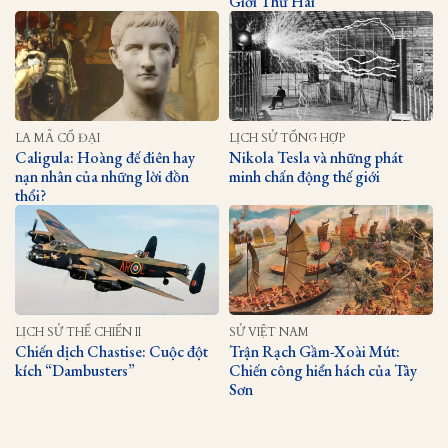
Giới Thứ Hai
LA MÃ CỔ ĐẠI
LỊCH SỬ TỔNG HỢP
Caligula: Hoàng đế điên hay
Nikola Tesla và những phát
nạn nhân của những lời đồn
minh chấn động thế giới
thổi?
LỊCH SỬ THẾ CHIẾN II
SỬ VIỆT NAM
Chiến dịch Chastise: Cuộc đột
Trận Rạch Gầm-Xoài Mút:
kích “Dambusters”
Chiến công hiển hách của Tây
Sơn