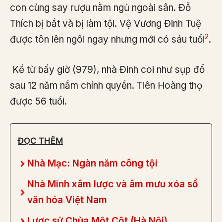
con cùng say rượu nằm ngủ ngoài sân. Đỗ
Thích bị bắt và bị làm tội. Vệ Vương Đinh Tuệ
2
được tôn lên ngôi ngay nhưng mới có sáu tuổi
.
Kể từ bấy giờ (979), nhà Đinh coi như sụp đổ
sau 12 năm nắm chính quyền. Tiên Hoàng thọ
được 56 tuổi.
ĐỌC THÊM
Nhà Mạc: Ngàn năm công tội
Nhà Minh xâm lược và âm mưu xóa sổ
văn hóa Việt Nam
Lược sử Chùa Một Cột (Hà Nội)