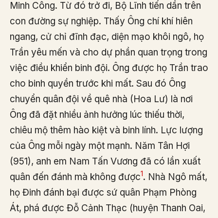
Minh Công. Từ đó trở đi, Bộ Lĩnh tiến dần trên
con đường sự nghiệp. Thấy Ông chí khí hiên
ngang, cử chỉ đĩnh đạc, diện mạo khôi ngô, họ
Trần yêu mến và cho dự phần quan trọng trong
việc điều khiển binh đội. Ông được họ Trần trao
cho binh quyền trước khi mất. Sau đó Ông
chuyển quân đội về quê nhà (Hoa Lư) là nơi
Ông đã đặt nhiều ảnh hưởng lúc thiếu thời,
chiêu mộ thêm hào kiệt và binh lính. Lực lượng
của Ông mỗi ngày một mạnh. Năm Tân Hợi
(951), anh em Nam Tấn Vương đã có lần xuất
1
quân đến đánh mà không được
. Nhà Ngô mất,
họ Đinh đánh bại được sứ quân Phạm Phòng
Át, phá được Đỗ Cảnh Thạc (huyện Thanh Oai,