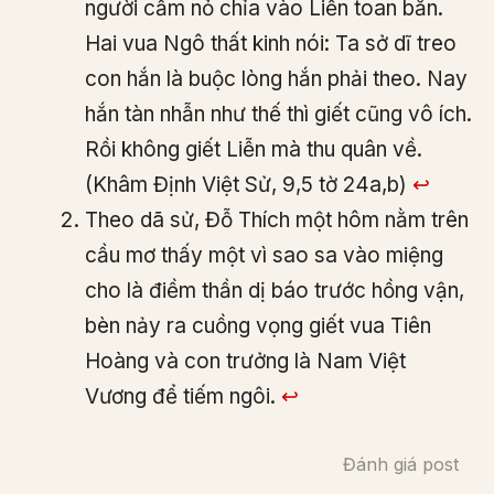
người cầm nỏ chỉa vào Liễn toan bắn.
Hai vua Ngô thất kinh nói: Ta sở dĩ treo
con hắn là buộc lòng hắn phải theo. Nay
hắn tàn nhẫn như thế thì giết cũng vô ích.
Rồi không giết Liễn mà thu quân về.
(Khâm Định Việt Sử, 9,5 tờ 24a,b)
↩︎
Theo dã sử, Đỗ Thích một hôm nằm trên
cầu mơ thấy một vì sao sa vào miệng
cho là điềm thần dị báo trước hồng vận,
bèn nảy ra cuồng vọng giết vua Tiên
Hoàng và con trưởng là Nam Việt
Vương để tiếm ngôi.
↩︎
Đánh giá post