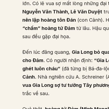
lớn. Có lẽ vua sợ mất lòng những đại
Nguyễn Văn Thành, Lê Văn Duyệt
tr
nên lập hoàng tôn Đán
(con Cảnh). H
“chấm” hoàng tử Đảm
từ lâu. Hậu q
sau đều gặp đại họa.
Đến lúc đăng quang,
Gia Long bỏ qua
cho Đảm
. Có người nhận định:
“Gia 
ghét luôn cháu”
(đã từng bị Bá-đa-lộ
Cảnh
. Nhà nghiên cứu A. Schreiner (
vua Gia Long sợ tư tưởng Tây phươn
trắc về sau.
Quả thật,
hoàng tử Đảm (Minh Mạng