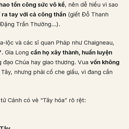
 hao tổn công sức vô kể
, nên dễ hiểu vì sao
 ra tay với cả công thần
(giết Đỗ Thanh
 Đặng Trần Thường…).
a-lộc và các sĩ quan Pháp như Chaigneau,
”
. Gia Long
cần họ xây thành, huấn luyện
ng đạo Chúa hay giao thương. Vua
vốn không
Tây, nhưng phải cố che giấu, vì đang cần
 tử Cảnh có vẻ “Tây hóa” rõ rệt:
 Tây
.