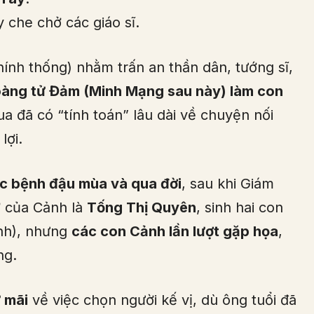
y che chở các giáo sĩ.
ính thống) nhằm trấn an thần dân, tướng sĩ,
oàng tử Đảm (Minh Mạng sau này) làm con
a đã có “tính toán” lâu dài về chuyện nối
lợi.
c bệnh đậu mùa và qua đời
, sau khi Giám
ợ của Cảnh là
Tống Thị Quyên
, sinh hai con
ính), nhưng
các con Cảnh lần lượt gặp họa
,
ng.
 mãi
về việc chọn người kế vị, dù ông tuổi đã