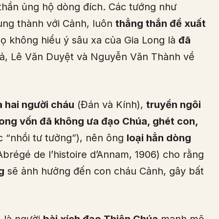
 thần ủng hộ dòng đích. Các tướng như
ung thành với Cảnh, luôn
thẳng thắn đề xuất
ọ không hiểu ý sâu xa của Gia Long là
đã
uả, Lê Văn Duyệt và Nguyễn Văn Thành về
 hai người cháu
(Đán và Kính),
truyền ngôi
Long vốn đã không ưa đạo Chúa, ghét con,
c “nhồi tư tưởng”), nên ông
loại hẳn dòng
Abrégé de l’histoire d’Annam, 1906) cho rằng
g
sẽ ảnh hưởng đến con cháu Cảnh, gây bất
)
là người
bài xích đạo Thiên Chúa
mạnh mẽ,