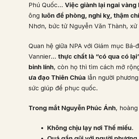
Phú Quốc…
Việc giành lại ngai vàng
ông
luôn đề phòng, nghi kỵ, thậm chí
Nhơn, bức tử Nguyễn Văn Thành, xử
Quan hệ giữa NPA với Giám mục Bá-đ
Vannier…
thực chất là “có qua có lại
binh lính
, còn họ thì tìm cách mở rộ
ưa đạo Thiên Chúa
lẫn người phương 
sức giúp để phục quốc.
Trong mắt Nguyễn Phúc Ánh
, hoàng
Không chịu lạy nơi Thế miếu
.
Quá gần gũi với người phương