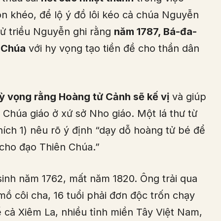
ôn khéo, để lộ ý đồ lôi kéo cả chúa Nguyễn
ử triều Nguyễn ghi rằng
năm 1787, Bá-đa-
 Chúa
với hy vọng tạo tiền đề cho thần dân
ỳ vọng rằng Hoàng tử Cảnh sẽ kế vị
và giúp
Chúa giáo ở xứ sở Nho giáo. Một lá thư từ
ích 1) nêu rõ ý định “dạy dỗ hoàng tử bé để
 cho đạo Thiên Chúa.”
inh năm 1762, mất năm 1820. Ông trải qua
i mồ côi cha, 16 tuổi phải đơn độc trốn chạy
ể cả Xiêm La, nhiều tỉnh miền Tây Việt Nam,