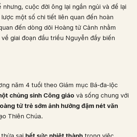
nhưng, cuộc đời ông lại ngắn ngủi và để lại
 lược một số chi tiết liên quan đến hoàn
ên quan đến dòng dõi Hoàng tử Cảnh nhằm
n về giai đoạn đầu triều Nguyễn đầy biến
ơng năm 4 tuổi theo Giám mục Bá-đa-lộc
ột chủng sinh Công giáo
và sống chung với
oàng tử trẻ sớm ảnh hưởng đậm nét văn
đạo Thiên Chúa.
ị thừa sai
hết sức nhiệt thành
trong việc