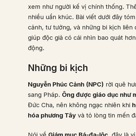
xem như người kế vị chính thống. Thế 
nhiều uẩn khúc. Bài viết dưới đây tóm
cảnh, tư tưởng, và những bi kịch li
giúp độc giả có cái nhìn bao quát hơ
động.
Những bi kịch
Nguyễn Phúc Cảnh (NPC)
rời quê hư
sang Pháp.
Ông được giáo dục như m
Đức Cha, nên không ngạc nhiên khi
h
hóa phương Tây
và tỏ lòng tin mến 
Nói về
Giám mục Bá-đa-lộc
, đây là v