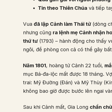
Tin theo Thiên Chúa
và tiếp ta
Vua
đã lập Cảnh làm Thái tử
(dòng ch
nhưng cũng
ra lệnh mẹ Cảnh nhận h
thứ tư
(1793) – hành động cho thấy vu
ngôi, đề phòng con cả có thể gây bất 
Năm 1801
, hoàng tử Cảnh 22 tuổi,
mắ
mục Bá-đa-lộc mất được 18 tháng. V
trai: Mỹ Đường (Đán) và Mỹ Thùy (K
không bao giờ được bước lên ngai và
Sau khi Cảnh mất, Gia Long
chần chừ