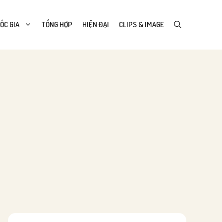
ỐC GIA
TỔNG HỢP
HIỆN ĐẠI
CLIPS & IMAGE