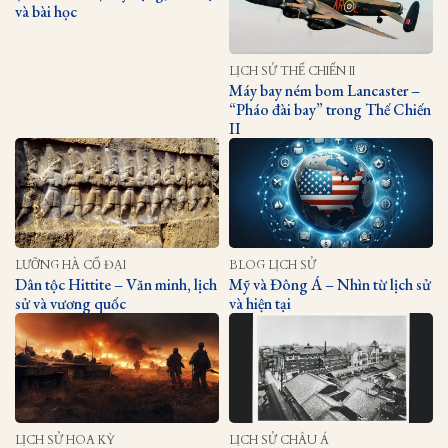
và bài học
LỊCH SỬ THẾ CHIẾN II
Máy bay ném bom Lancaster –
“Pháo đài bay” trong Thế Chiến
II
LƯỠNG HÀ CỔ ĐẠI
BLOG LỊCH SỬ
Dân tộc Hittite – Văn minh, lịch
Mỹ và Đông Á – Nhìn từ lịch sử
sử và vương quốc
và hiện tại
LỊCH SỬ HOA KỲ
LỊCH SỬ CHÂU Á