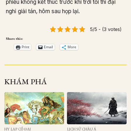
phiếu không kết thúc trước khi trời tối thì đại
nghỉ giải tán, hôm sau họp lại.
5/5 - (3 votes)
Share this:
Print
Email
More
KHÁM PHÁ
HY LẠP CỔ ĐẠI
LỊCH SỬ CHÂU Á