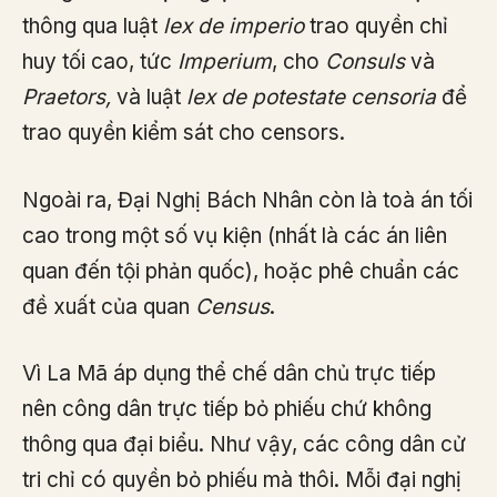
thông qua luật
lex de imperio
trao quyền chỉ
huy tối cao, tức
Imperium
, cho
Consuls
và
Praetors,
và luật
lex de potestate censoria
để
trao quyền kiểm sát cho censors.
Ngoài ra, Đại Nghị Bách Nhân còn là toà án tối
cao trong một số vụ kiện (nhất là các án liên
quan đến tội phản quốc), hoặc phê chuẩn các
đề xuất của quan
Census
.
Vì La Mã áp dụng thể chế dân chủ trực tiếp
nên công dân trực tiếp bỏ phiếu chứ không
thông qua đại biểu. Như vậy, các công dân cử
tri chỉ có quyền bỏ phiếu mà thôi. Mỗi đại nghị