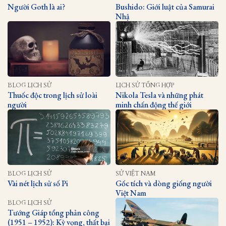
Người Goth là ai?
Bushido: Giới luật của Samurai
Nhậ
BLOG LỊCH SỬ
LỊCH SỬ TỔNG HỢP
Thuốc độc trong lịch sử loài
Nikola Tesla và những phát
người
minh chấn động thế giới
BLOG LỊCH SỬ
SỬ VIỆT NAM
Vài nét lịch sử số Pi
Gốc tích và dòng giống người
Việt Nam
BLOG LỊCH SỬ
Tướng Giáp tổng phản công
(1951 – 1952): Kỳ vọng, thất bại