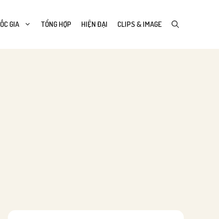
ỐC GIA
TỔNG HỢP
HIỆN ĐẠI
CLIPS & IMAGE