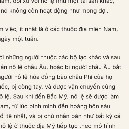
àm, đối xử với nô lệ như một tài sản khác,
hi nó không còn hoạt động như mong đợi.
 việc, ít nhất là ở các thuộc địa miền Nam,
ngày một tuần.
ởi những người thuộc các bộ lạc khác và sau
n nô lệ châu Âu, hoặc bị người châu Âu bắt
người nô lệ hóa đồng bào châu Phi của họ
uốc, bị còng tay, và được vận chuyển cùng
 lệ. Sau khi đến Bắc Mỹ, nô lệ sẽ được làm
 Nam, từ lúc bình minh đến hoàng hôn sáu
ồi tệ nhất, và bị chủ nhân bán như bất kỳ cái
ô lệ ở thuộc địa Mỹ tiếp tục theo mô hình