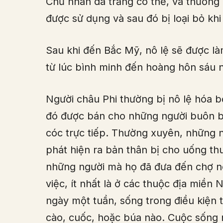
Chủ nhân da trắng có thể, và thường l
được sử dụng và sau đó bị loại bỏ k
Sau khi đến Bắc Mỹ, nô lệ sẽ được làm
từ lúc bình minh đến hoàng hôn sáu 
Người châu Phi thường bị nô lệ hóa b
đó được bán cho những người buôn bá
cóc trực tiếp. Thường xuyên, những 
phát hiện ra bản thân bị cho uống th
những người mà họ đã đưa đến chợ nô
việc, ít nhất là ở các thuộc địa miền
ngày một tuần, sống trong điều kiện t
cào, cuốc, hoặc búa nào. Cuộc sống n