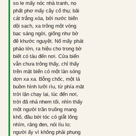
so le mấy nóc nhà tranh, nọ
phất phơ mấy cây cổ thụ; bãi
cát trắng xóa, bởi nước biển
dội sạch, xa trông một vòng
bạc sáng ngời, giống như bờ
đê khước nguyệt. Nổ mấy phát
pháo lớn, ra hiệu cho trong bờ
biết có tàu đến nơi. Cửa biển
vẫn chưa trông thấy, chỉ thấy
trên mặt biển có một làn sóng
dợn xa xa. Bỗng chốc, một lá
buồm hình lưỡi rìu, từ phía mặt
trời lặn chạy lại, lúc đến nơi,
trời đã nhá nhem tối, nhìn thấy
một người trần truồng mang
khố, đầu bới tóc có giắt lông
nhím, răng đen, nói líu lo;
người ấy vì không phải phụng