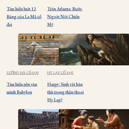
Tìm hiểu luật 12
Trận Atlanta: Bước
Bảng của La Mã cổ
Ngoặt Nội Chiến
đại
Mỹ
LƯỠNG HÀ CỔ ĐẠI
HY LẠP CỔ ĐẠI
Tìm hiểu nền văn
Harpy: Sinh vật hận
minh Babylon
thù trong thần thoại
Hy Lạp?