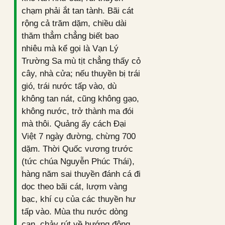
chạm phải ắt tan tành. Bãi cát
rộng cả trăm dặm, chiều dài
thăm thẳm chẳng biết bao
nhiêu mà kể gọi là Vạn Lý
Trường Sa mù tịt chẳng thấy cỏ
cây, nhà cửa; nếu thuyền bị trái
gió, trái nước tấp vào, dù
không tan nát, cũng không gạo,
không nước, trở thành ma đói
mà thôi. Quảng ấy cách Đại
Việt 7 ngày đường, chừng 700
dặm. Thời Quốc vương trước
(tức chúa Nguyễn Phúc Thái),
hàng năm sai thuyền đánh cá đi
dọc theo bãi cát, lượm vàng
bạc, khí cụ của các thuyền hư
tấp vào. Mùa thu nước dòng
cạn, chảy rút về hướng đông,