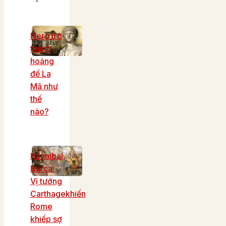
Nero trở
thành
hoàng
đế La
Mã như
thế
nào?
Hannibal
Barca:
Vị tướng
Carthagekhiến
Rome
khiếp sợ