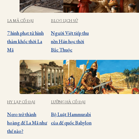
LA MÃ CỔ ĐẠI
BLOG LỊCH SỬ
7 hình phạt tử hình
Người Việt tiếp thu
thảm khốc thời La
nền Hán học thời
Mã
Bắc Thuộc
HY LẠP CỔ ĐẠI
LƯỠNG HÀ CỔ ĐẠI
Nero trở thành
Bộ Luật Hammurabi
hoàng đế La Mã như
của đế quốc Babylon
thế nào?