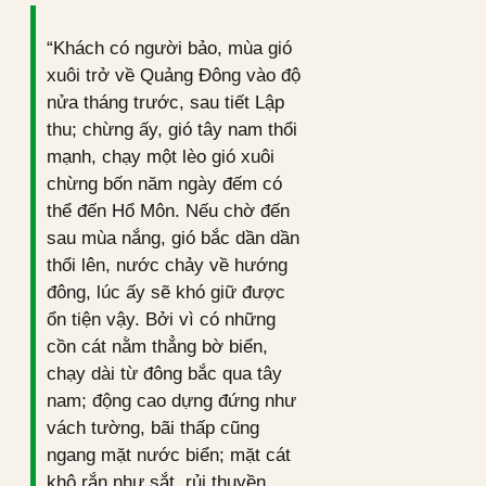
“Khách có người bảo, mùa gió
xuôi trở về Quảng Đông vào độ
nửa tháng trước, sau tiết Lập
thu; chừng ấy, gió tây nam thổi
mạnh, chạy một lèo gió xuôi
chừng bốn năm ngày đếm có
thể đến Hổ Môn. Nếu chờ đến
sau mùa nắng, gió bắc dần dần
thổi lên, nước chảy về hướng
đông, lúc ấy sẽ khó giữ được
ổn tiện vậy. Bởi vì có những
cồn cát nằm thẳng bờ biển,
chạy dài từ đông bắc qua tây
nam; động cao dựng đứng như
vách tường, bãi thấp cũng
ngang mặt nước biển; mặt cát
khô rắn như sắt, rủi thuyền