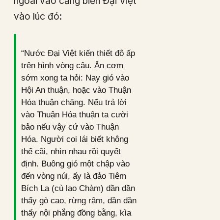
ngoài vào cảng biển Đại Việt
vào lúc đó:
“Nước Đại Việt kiến thiết đô ấp
trên hình vòng câu. Ăn cơm
sớm xong ta hỏi: Nay gió vào
Hội An thuận, hoặc vào Thuận
Hóa thuận chăng. Nếu trả lời
vào Thuận Hóa thuận ta cười
bảo nếu vậy cứ vào Thuận
Hóa. Người coi lái biết không
thể cãi, nhìn nhau rồi quyết
định. Buông gió một chập vào
đến vòng núi, ấy là đảo Tiêm
Bích La (cù lao Chàm) dần dần
thấy gò cao, rừng rậm, dần dần
thấy nội phẳng đồng bằng, kìa