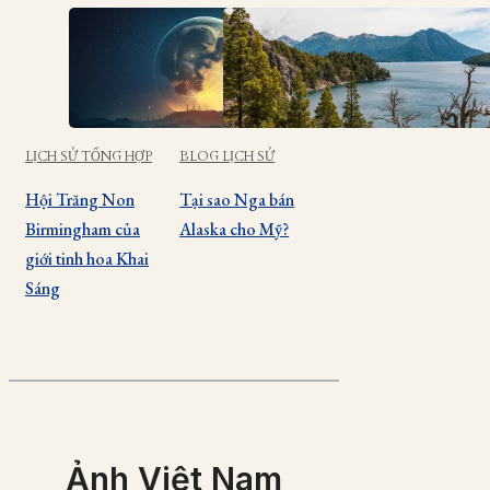
LỊCH SỬ TỔNG HỢP
BLOG LỊCH SỬ
Hội Trăng Non
Tại sao Nga bán
Birmingham của
Alaska cho Mỹ?
giới tinh hoa Khai
Sáng
Ảnh Việt Nam