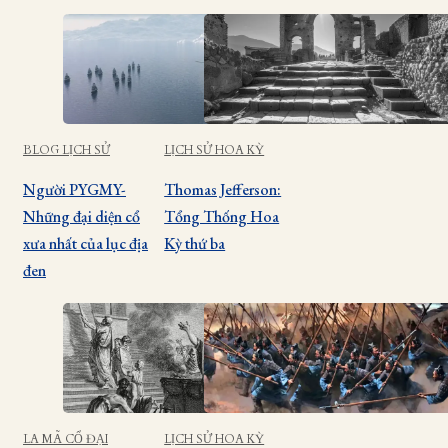
BLOG LỊCH SỬ
LỊCH SỬ HOA KỲ
Người PYGMY-
Thomas Jefferson:
Những đại diện cổ
Tổng Thống Hoa
xưa nhất của lục địa
Kỳ thứ ba
đen
LA MÃ CỔ ĐẠI
LỊCH SỬ HOA KỲ