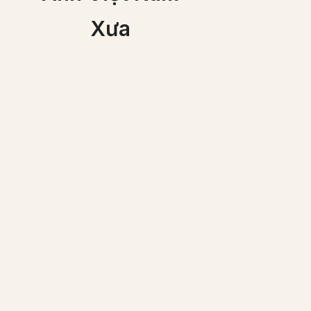
Xưa
Những nhạc côn
Việt đang biểu di
Gòn 1866
Một gia đình người Việt
giầu có vào năm 1870
(ảnh đã được phục chế
màu)