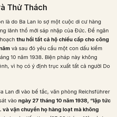
và Thử Thách
n là do Ba Lan lo sợ một cuộc di cư hàng
vùng lãnh thổ mới sáp nhập của Đức. Để ngăn
ế hoạch
thu hồi tất cả hộ chiếu cấp cho công
 năm
và sau đó yêu cầu một con dấu kiểm
háng 10 năm 1938. Biện pháp này không
, vì họ có ý định trục xuất tất cả người Do
a Lan đi vào bế tắc, văn phòng Reichsführer
 sát vào
ngày 27 tháng 10 năm 1938, “lập tức
n… và vận chuyển họ hàng loạt mà không