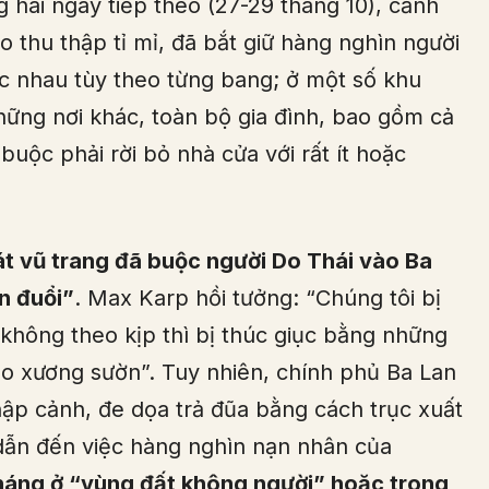
g hai ngày tiếp theo (27-29 tháng 10), cảnh
 thu thập tỉ mỉ, đã bắt giữ hàng nghìn người
ác nhau tùy theo từng bang; ở một số khu
những nơi khác, toàn bộ gia đình, bao gồm cả
buộc phải rời bỏ nhà cửa với rất ít hoặc
át vũ trang đã buộc người Do Thái vào Ba
n đuổi”
. Max Karp hồi tưởng: “Chúng tôi bị
 không theo kịp thì bị thúc giục bằng những
o xương sườn”. Tuy nhiên, chính phủ Ba Lan
hập cảnh, đe dọa trả đũa bằng cách trục xuất
dẫn đến việc hàng nghìn nạn nhân của
tháng ở “vùng đất không người” hoặc trong