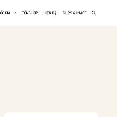
ỐC GIA
TỔNG HỢP
HIỆN ĐẠI
CLIPS & IMAGE