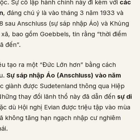
ộc. Sự cô lập hành chính này đi kèm với
các
n
, đáng chú ý là vào tháng 3 năm 1933 và
8 sau Anschluss (sự sáp nhập Áo) và Khủng
ã, bao gồm Goebbels, tin rằng “thời điểm
ã đến”.
tiêu tạo ra một “Đức Lớn hơn” bằng cách
Âu.
Sự sáp nhập Áo (Anschluss) vào năm
việc giành được Sudetenland thông qua Hiệp
hững thay đổi lãnh thổ này đã dẫn đến
sự di
ặc dù Hội nghị Evian được triệu tập vào mùa
đã không tăng hạn ngạch nhập cư nghiêm
ái.