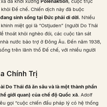
 xã đã khởi xướng
Polenaktion
, cuộc trục
n khỏi Đế chế. Chiến dịch này đã buộc
đang sinh sống tại Đức phải di dời
. Nhiều
khinh miệt gọi là “Ostjuden” (người Do Thái
ể thoát khỏi nghèo đói, các cuộc tàn sát
o nhà nước bảo trợ ở Đông Âu. Đến năm 1938,
ống trên lãnh thổ Đế chế, với nhiều người
a Chính Trị
ài Do Thái đã ăn sâu và là một thành phần
thế giới quan) của chế độ Quốc xã
. Adolf
kêu gọi “cuộc chiến đấu pháp lý có hệ thống