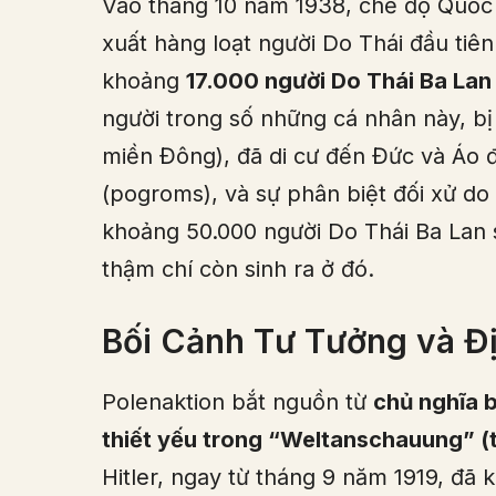
Vào tháng 10 năm 1938, chế độ Quốc
xuất hàng loạt người Do Thái đầu tiê
khoảng
17.000 người Do Thái Ba Lan 
người trong số những cá nhân này, bị 
miền Đông), đã di cư đến Đức và Áo đ
(pogroms), và sự phân biệt đối xử d
khoảng 50.000 người Do Thái Ba Lan s
thậm chí còn sinh ra ở đó.
Bối Cảnh Tư Tưởng và Đị
Polenaktion bắt nguồn từ
chủ nghĩa b
thiết yếu trong “Weltanschauung” (
Hitler, ngay từ tháng 9 năm 1919, đã 