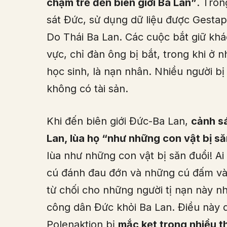
chậm trễ đến biên giới Ba Lan”
. Tron
sát Đức, sử dụng dữ liệu được Gestapo
Do Thái Ba Lan. Các cuộc bắt giữ kh
vực, chỉ đàn ông bị bắt, trong khi ở 
học sinh, là nạn nhân. Nhiều người bị 
không có tài sản.
Khi đến biên giới Đức-Ba Lan,
cảnh s
Lan, lùa họ “như những con vật bị să
lùa như những con vật bị săn đuổi! Ai
cú đánh đau đớn và những cú đấm và
từ chối cho những người tị nạn này n
công dân Đức khỏi Ba Lan. Điều này 
Polenaktion bị
mắc kẹt trong nhiều 