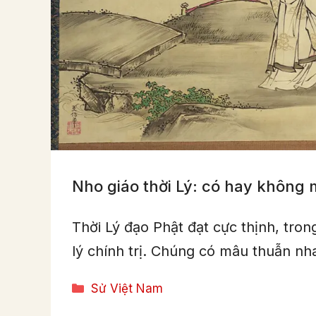
Nho giáo thời Lý: có hay không
Thời Lý đạo Phật đạt cực thịnh, tron
lý chính trị. Chúng có mâu thuẫn n
Categories
Sử Việt Nam