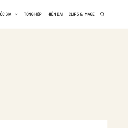
ỐC GIA
TỔNG HỢP
HIỆN ĐẠI
CLIPS & IMAGE