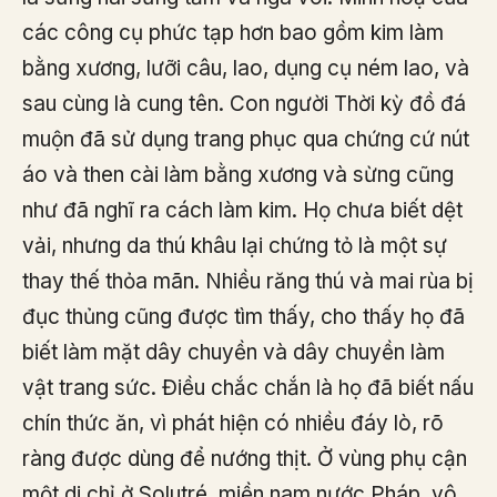
các công cụ phức tạp hơn bao gồm kim làm
bằng xương, lưỡi câu, lao, dụng cụ ném lao, và
sau cùng là cung tên. Con người Thời kỳ đồ đá
muộn đã sử dụng trang phục qua chứng cứ nút
áo và then cài làm bằng xương và sừng cũng
như đã nghĩ ra cách làm kim. Họ chưa biết dệt
vải, nhưng da thú khâu lại chứng tỏ là một sự
thay thế thỏa mãn. Nhiều răng thú và mai rùa bị
đục thủng cũng được tìm thấy, cho thấy họ đã
biết làm mặt dây chuyền và dây chuyền làm
vật trang sức. Điều chắc chắn là họ đã biết nấu
chín thức ăn, vì phát hiện có nhiều đáy lò, rõ
ràng được dùng để nướng thịt. Ở vùng phụ cận
một di chỉ ở Solutré, miền nam nước Pháp, vô