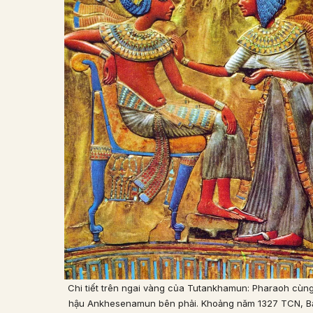
Chi tiết trên ngai vàng của Tutankhamun: Pharaoh cùn
hậu Ankhesenamun bên phải. Khoảng năm 1327 TCN, B