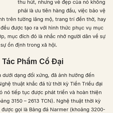
thu hút, nhưng vẻ đẹp của nó không
phải là ưu tiên hàng đầu, việc bảo vệ
h trên tường lăng mộ, trang trí đền thờ, hay
 đều được tạo ra với hình thức phục vụ mục
ợp, mục đích đó là nhắc nhở người dân về sự
 sự ổn định trong xã hội.
g Tác Phẩm Cổ Đại
ện dưới dạng đối xứng, đã ảnh hưởng đến
ghệ thuật khắc đá từ thời kỳ Tiền Triều đại
đó nó tiếp tục được phát triển và hoàn thiện
hoảng 3150 – 2613 TCN). Nghệ thuật thời kỳ
m được gọi là Bảng đá Narmer (khoảng 3200-