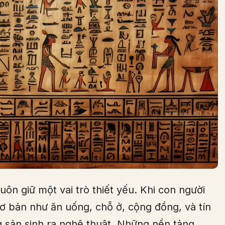
ôn giữ một vai trò thiết yếu. Khi con người
ơ bản như ăn uống, chỗ ở, cộng đồng, và tín
g sản sinh ra nghệ thuật. Những nền tảng