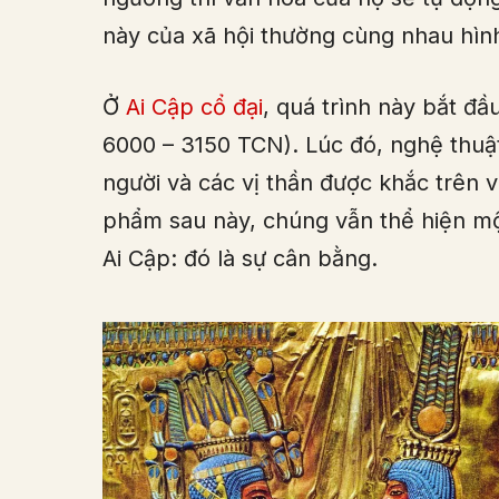
này của xã hội thường cùng nhau hình
Ở
Ai Cập cổ đại
, quá trình này bắt đầ
6000 – 3150 TCN). Lúc đó, nghệ thuật
người và các vị thần được khắc trên 
phẩm sau này, chúng vẫn thể hiện một
Ai Cập: đó là sự cân bằng.