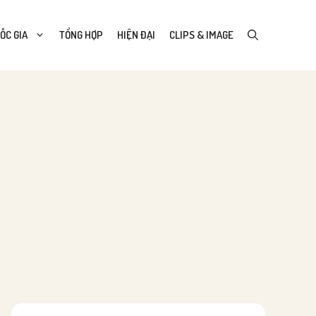
ỐC GIA
TỔNG HỢP
HIỆN ĐẠI
CLIPS & IMAGE