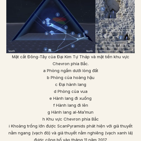
Mặt cắt Đông-Tây của Đại Kim Tự Tháp và mặt tiền khu vực
Chevron phía Bắc.
a Phòng ngầm dưới lòng đất
b Phòng của hoàng hậu
c Đại hành lang
d Phòng của vua
e Hành lang đi xuống
f Hành lang đi lên
g Hành lang al-Ma’mun
h Khu vực Chevron phía Bắc
i Khoảng trống lớn được ScanPyramids phát hiện với giả thuyết
nằm ngang (vạch đỏ) và giả thuyết nằm nghiêng (vạch xanh lá)
được công bố vào tháng 11 năm 2017