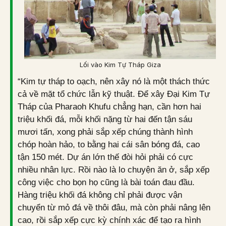
Lối vào Kim Tự Tháp Giza
“Kim tự tháp to oạch, nên xây nó là một thách thức
cả về mặt tổ chức lẫn kỹ thuật. Để xây Đại Kim Tự
Tháp của Pharaoh Khufu chẳng hạn, cần hơn hai
triệu khối đá, mỗi khối nặng từ hai đến tận sáu
mươi tấn, xong phải sắp xếp chúng thành hình
chóp hoàn hảo, to bằng hai cái sân bóng đá, cao
tận 150 mét. Dự án lớn thế đòi hỏi phải có cực
nhiều nhân lực. Rồi nào là lo chuyện ăn ở, sắp xếp
công việc cho bọn họ cũng là bài toán đau đầu.
Hàng triệu khối đá không chỉ phải được vận
chuyển từ mỏ đá về thôi đâu, mà còn phải nâng lên
cao, rồi sắp xếp cực kỳ chính xác để tạo ra hình