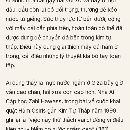
shaduf: một cái gậy dài với xô và dây ở một
đầu, đầu còn lại có đối trọng, thường để kéo
nước từ giếng. Sức thủy lực từ bên dưới, cộng
với mấy cái cần phía trên, hoàn toàn có thể đã
được dùng để chuyển đá bên trong kim tự
tháp. Điều này cũng giải thích mấy cái hầm ở
trong, cái điều những lý thuyết kia bó tay toàn
tập.
Ai cũng thấy là mực nước ngầm ở Giza bây giờ
vẫn cao chán, hồi xưa còn cao hơn. Nhà Ai
Cập học Zahi Hawass, trong bài về cuộc khai
quật Hầm Osiris gần Kim Tự Tháp năm 1999,
ghi lại là “việc này thử thách vãi chưởng vì điều
kiện nguy hiểm do nước ngầm cao” (381).