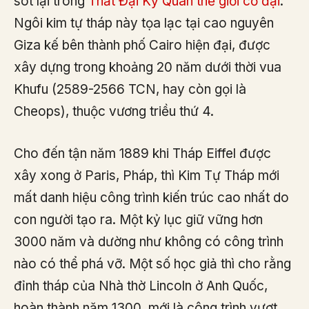
sót lại trong
Thất Đại Kỳ Quan thế giới cổ đại
.
Ngôi kim tự tháp này tọa lạc tại cao nguyên
Giza kế bên thành phố Cairo hiện đại, được
xây dựng trong khoảng 20 năm dưới thời vua
Khufu (2589-2566 TCN, hay còn gọi là
Cheops), thuộc vương triều thứ 4.
Cho đến tận năm 1889 khi Tháp Eiffel được
xây xong ở Paris, Pháp, thì Kim Tự Tháp mới
mất danh hiệu công trình kiến trúc cao nhất do
con người tạo ra. Một kỷ lục giữ vững hơn
3000 năm và dường như không có công trình
nào có thể phá vỡ. Một số học giả thì cho rằng
đỉnh tháp của Nhà thờ Lincoln ở Anh Quốc,
hoàn thành năm 1300, mới là công trình vượt