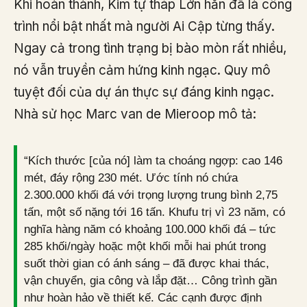
Khi hoàn thành, Kim tự tháp Lớn hẳn đã là công
trình nổi bật nhất mà người Ai Cập từng thấy.
Ngay cả trong tình trạng bị bào mòn rất nhiều,
nó vẫn truyền cảm hứng kinh ngạc. Quy mô
tuyệt đối của dự án thực sự đáng kinh ngạc.
Nhà sử học Marc van de Mieroop mô tả:
“Kích thước [của nó] làm ta choáng ngợp: cao 146
mét, đáy rộng 230 mét. Ước tính nó chứa
2.300.000 khối đá với trọng lượng trung bình 2,75
tấn, một số nặng tới 16 tấn. Khufu trị vì 23 năm, có
nghĩa hàng năm có khoảng 100.000 khối đá – tức
285 khối/ngày hoặc một khối mỗi hai phút trong
suốt thời gian có ánh sáng – đã được khai thác,
vận chuyển, gia công và lắp đặt… Công trình gần
như hoàn hảo về thiết kế. Các cạnh được định