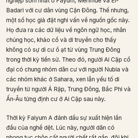
nghiệp sớm nhất ở Fayum, Merimde và El-
Badari với cư dân vùng Cận Đông. Thế nhưng,
một số học giả đặt nghi vấn về nguồn gốc này.
Họ đưa ra các dữ liệu về ngôn ngữ học, nhân
chủng học, khảo cổ và di truyền cho thấy
không có sự di cư ồ ạt từ vùng Trung Đông
trong thời kỳ tiền sử. Theo đó, người Ai Cập cổ
đại có chung nhóm dân cư với người Nubia và
các nhóm khác ở Sahara, xen lẫn yếu tố di
truyền từ người Ả Rập, Trung Đông, Bắc Phi và
Ấn-Âu từng định cư ở Ai Cập sau này.
Thời kỳ Faiyum A đánh dấu sự xuất hiện lần
đầu của nghề dệt. Lúc này, người dân có
phong tục chôn cất người chết rất gần, đôi khi