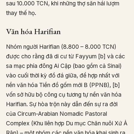
sau 10.000 TCN, khi những thợ săn hái lượm
thay thế họ.
Văn hóa Harifian
Nhóm người Harifian (8.800 – 8.000 TCN)
được cho rằng đã di cư từ Fayyum [b] và các
sa mạc phía đông Ai Cập (bao gồm cả Sinai)
vào cuối thời kỳ đồ đá giữa, để hợp nhất với
nền văn hóa Tiền đồ gốm mới B (PPNB), [b]
vốn sở hữu bộ công cụ tương tự nền văn hóa
Harifian. Sự hòa trộn này dẫn đến sự ra đời
của Circum-Arabian Nomadic Pastoral
Complex (Khu liên hợp Du mục Chăn nuôi Xứ Ả
Rập) – một nhóm các nền văn hóa khai sinh ra