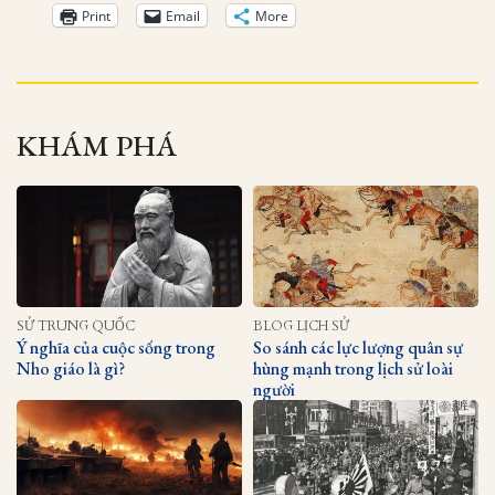
Print
Email
More
KHÁM PHÁ
SỬ TRUNG QUỐC
BLOG LỊCH SỬ
Ý nghĩa của cuộc sống trong
So sánh các lực lượng quân sự
Nho giáo là gì?
hùng mạnh trong lịch sử loài
người